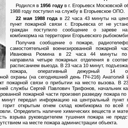
Родился в
1956 году
в г. Егорьевск Московской о
1988 году поступил на службу в Егорьевское ОПО.
22 мая 1988 года
в 22 часа 43 минуты на цен
пункт пожарной связи г. Егорьевска от не устан
граждан поступило сообщение о зареве на
комбикорма на территории Егорьевского рыбокомби
Получив сообщение о пожаре, радиотелеф
самостоятельной военизированной пожарной ча
Ивановна Рюмина в 22 часа 44 минуты по 
направила четыре пожарных отделения в соотве
расписанием выезда. В 23 часа 10 минут, подъезжа
пожара, оперативный дежурный 14 от
ной охраны (на сегодняшний день ПЧ-216) Анатолий 
кт пожарной связи о прибытии на место вызова. В 23
нней службы Сергей Павлович Трифонов, начальник ка
рованной пожарной части произвел разведку пожара п
2 минут передал информацию на центральный пункт 
то горит открытым огнем склад комбикорма по всей 
овли. Определить наличие химических веществ и мате
сть взрыва руководителем тушения пожара не предс
сутствием на месте пожара администрации объекта.