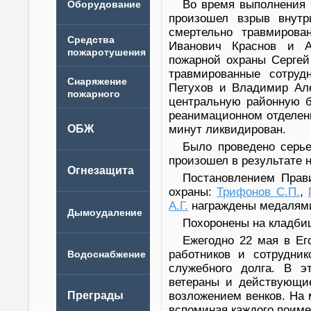
Во время выполнения 
произошел взрыв внутр
смертельно травмирова
Иванович Краснов и Ал
пожарной охраны Сергей
травмированные сотруд
Петухов и Владимир Ал
центральную районную бо
реанимационном отделени
минут ликвидирован.
Было проведено серь
произошел в результате н
Постановлением Прав
охраны:
Трифонов С.П.
,
А.Г.
награждены медалями 
Похоронены на кладбищ
Ежегодно 22 мая в Ег
работников и сотрудни
служебного долга. В э
ветераны и действующие
возложением венков. На 
вспоминая каждого поиме