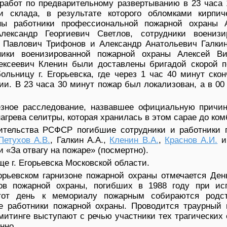
работ по предварительному развертыванию в 23 часа 
и склада, в результате которого обломками кирпи
ны работники профессиональной пожарной охраны 
ександр Георгиевич Светлов, сотрудники военизи
 Павлович Трифонов и Александр Анатольевич Галкин
ники военизированной пожарной охраны Алексей Ви
ексеевич Кленин были доставлены бригадой скорой 
льницу г. Егорьевска, где через 1 час 40 минут ско
и. В 23 часа 30 минут пожар был локализован, а в 00
езное расследование, назвавшее официальную причин
агрева селитры, которая хранилась в этом сарае до ко
ительства РСФСР погибшие сотрудники и работники 
Петухов А.В.
, Галкин А.А.,
Кленин В.А.
,
Краснов А.И.
«За отвагу на пожаре» (посмертно).
е г. Егорьевска Московской области.
орьевском гарнизоне пожарной охраны отмечается Ден
ков пожарной охраны, погибших в 1988 году при ис
тот день к мемориалу пожарным собираются родст
 работники пожарной охраны. Проводится траурный 
митинге выступают с речью участники тех трагических
нно.