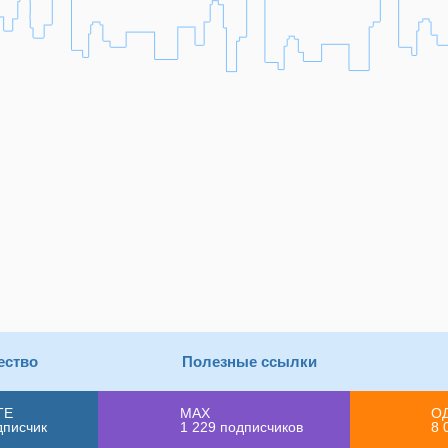
ество
Полезные ссылки
ТЕ
MAX
О
дписчик
1 229
подписчиков
8 