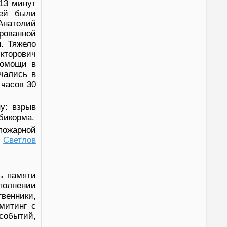
13 минут
чей были
Анатолий
рованной
. Тяжело
кторович
помощи в
нчались в
 часов 30
у: взрыв
мбикорма.
пожарной
и
Светлов
ь памяти
полнении
венники,
митинг с
 событий,