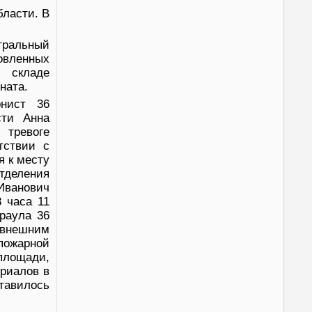
бласти. В
тральный
овленных
 складе
ната.
онист 36
сти Анна
тревоге
тствии с
я к месту
деления
Иванович
 часа 11
раула 36
о внешним
пожарной
площади,
риалов в
тавилось