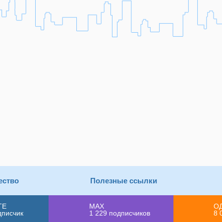
ество
Полезные ссылки
ТЕ
MAX
О
дписчик
1 229
подписчиков
8 