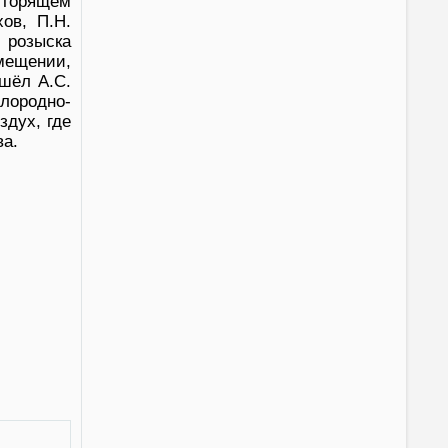
 горящем
ов, П.Н.
розыска
мещении,
шёл А.С.
слородно-
здух, где
ва.