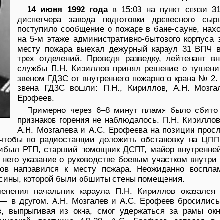
14 июня 1992 года
в 15:03 на пункт связи 3
диспетчера завода подготовки древесного сы
поступило сообщение о пожаре в бане-сауне, нах
на 5-м этаже административно-бытового корпуса 
месту пожара выехал дежурный караул 31 ВПЧ в
трех отделений. Проведя разведку, лейтенант вн
службы П.Н. Кириллов принял решение о тушени
звеном ГДЗС от внутреннего пожарного крана № 2.
звена ГДЗС вошли: П.Н., Кириллов, А.Н. Мозгал
Ерофеев.
Примерно через 6–8 минут пламя было сбито
признаков горения не наблюдалось. П.Н. Кирилло
А.Н. Мозгалева и А.С. Ерофеева на позиции прос
чтобы по радиостанции доложить обстановку на ЦПП
рибыл РТП, старший помощник ДСПТ, майор внутренне
 него указание о руководстве боевым участком внутри
ов направился к месту пожара. Неожиданно воспла
есины, которой были обшиты стены помещения.
менения начальник караула П.Н. Кириллов оказался
— в другом. А.Н. Мозгалев и А.С. Ерофеев бросились 
, выпрыгивая из окна, смог удержаться за рамы ок