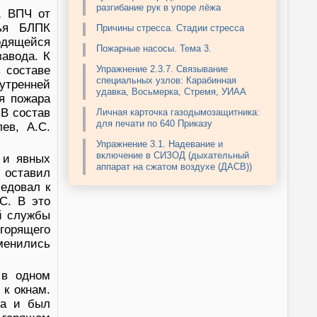
разгибание рук в упоре лёжа
1 ВПЧ от
рья БЛПК
Причины стресса. Стадии стресса
одящейся
Пожарные насосы. Тема 3.
завода. К
 составе
Упражнение 2.3.7. Связывание
специальных узлов: Карабинная
утренней
удавка, Восьмерка, Стремя, УИАА
я пожара
 В состав
Личная карточка газодымозащитника:
для печати по 640 Приказу
ев, А.С.
Упражнение 3.1. Надевание и
включение в СИЗОД (дыхательный
 и явных
аппарат на сжатом воздухе (ДАСВ))
в оставил
ледовал к
С. В это
й службы
 горящего
менились
 в одном
к окнам.
на и был