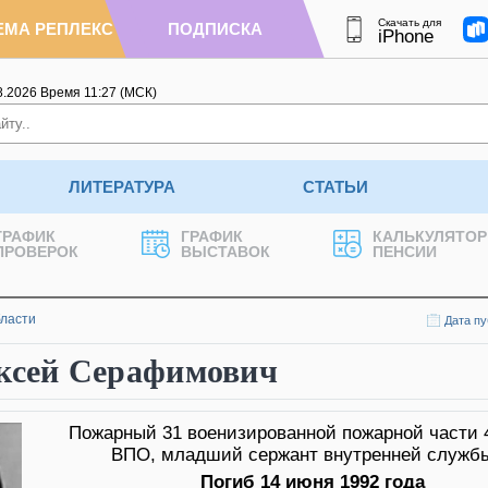
Скачать для
ЕМА РЕПЛЕКС
ПОДПИСКА
iPhone
8.2026
Время
11
:
27
(МСК)
ЛИТЕРАТУРА
СТАТЬИ
ГРАФИК
ГРАФИК
КАЛЬКУЛЯТОР
ПРОВЕРОК
ВЫСТАВОК
ПЕНСИИ
бласти
Дата пу
сей Серафимович
Пожарный 31 военизированной пожарной части 
ВПО, младший сержант внутренней служб
Погиб 14 июня 1992 года