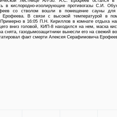
тической лестнице АЛ-30. А.С. Ерофеев остался в
ь в кислородно-изолирующие противогазы С.И. Обух
феев со стволом вошли в помещение сауны для 
. Ерофеева. В связи с высокой температурой в по
 Примерно в 16:05 П.Н. Кириллов в комнате отдыха на
его вниз головой, КИП-8 находился на нем, маска ки
а снята, газодымозащитники вынесли его на свежий во
статировал факт смерти Алексея Серафимовича Ерофее