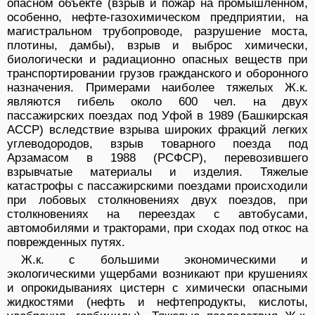
опасном объекте (взрыв и пожар на промышленном,
особенно, нефте-газохимическом предприятии, на
магистральном трубопроводе, разрушение моста,
плотины, дамбы), взрыв и выброс химически,
биологически и радиационно опасных веществ при
транспортировании грузов гражданского и оборонного
назначения. Примерами наиболее тяжелых Ж.к.
являются гибель около 600 чел. на двух
пассажирских поездах под Уфой в 1989 (Башкирская
АССР) вследствие взрыва широких фракций легких
углеводородов, взрыв товарного поезда под
Арзамасом в 1988 (РСФСР), перевозившего
взрывчатые материалы и изделия. Тяжелые
катастрофы с пассажирскими поездами происходили
при лобовых столкновениях двух поездов, при
столкновениях на переездах с автобусами,
автомобилями и тракторами, при сходах под откос на
поврежденных путях.
Ж.к. с большими экономическими и
экологическими ущербами возникают при крушениях
и опрокидываниях цистерн с химически опасными
жидкостями (нефть и нефтепродукты, кислоты,