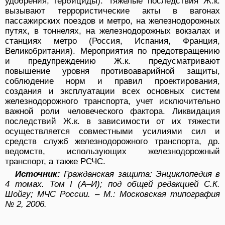
удобрения, гербициды). Тяжелые последствия Ж.к.
вызывают террористические акты в вагонах
пассажирских поездов и метро, на железнодорожных
путях, в тоннелях, на железнодорожных вокзалах и
станциях метро (Россия, Испания, Франция,
Великобритания). Мероприятия по предотвращению
и предупреждению Ж.к. предусматривают
повышение уровня противоаварийной защиты,
соблюдение норм и правил проектирования,
создания и эксплуатации всех основных систем
железнодорожного транспорта, учет исключительно
важной роли человеческого фактора. Ликвидация
последствий Ж.к. в зависимости от их тяжести
осуществляется совместными усилиями сил и
средств служб железнодорожного транспорта, др.
ведомств, использующих железнодорожный
транспорт, а также РСЧС.
Источник:
Гражданская защита: Энциклопедия в
4 томах. Том I (А–И); под общей редакцией С.К.
Шойгу; МЧС России. – М.: Московская типография
№ 2, 2006.