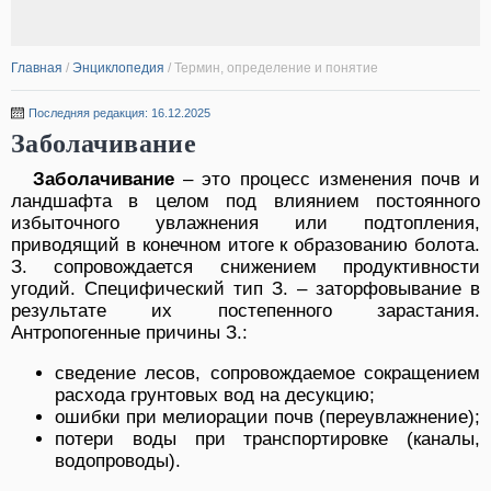
Главная
/
Энциклопедия
/
Термин, определение и понятие
Последняя редакция: 16.12.2025
Заболачивание
Заболачивание
– это процесс изменения почв и
ландшафта в целом под влиянием постоянного
избыточного увлажнения или подтопления,
приводящий в конечном итоге к образованию болота.
З. сопровождается снижением продуктивности
угодий. Специфический тип З. – заторфовывание в
результате их постепенного зарастания.
Антропогенные причины З.:
сведение лесов, сопровождаемое сокращением
расхода грунтовых вод на десукцию;
ошибки при мелиорации почв (переувлажнение);
потери воды при транспортировке (каналы,
водопроводы).