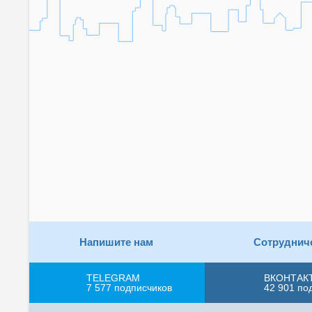
Напишите нам
Сотруднич
TELEGRAM
ВКОНТАК
7 577
подписчиков
42 901
по