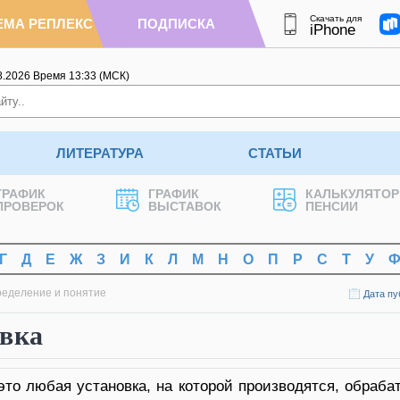
Скачать для
ЕМА РЕПЛЕКС
ПОДПИСКА
iPhone
8.2026
Время
13
:
33
(МСК)
ЛИТЕРАТУРА
СТАТЬИ
ГРАФИК
ГРАФИК
КАЛЬКУЛЯТОР
ПРОВЕРОК
ВЫСТАВОК
ПЕНСИИ
Г
Д
Е
Ж
З
И
К
Л
М
Н
О
П
Р
С
Т
У
ределение и понятие
Дата пу
овка
это любая установка, на которой производятся, обраб