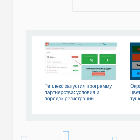
Реплекс запустил программу
Окр
партнерства: условия и
цвет
порядок регистрации
туш