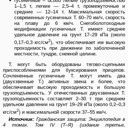
гусеничные – особо легкие грузоподъемностью
1–1,5 т, легкие — 2,5–4 т, промежуточные и
средние — 12–14 т. Максимальная скорость
современных гусеничных Т. 60–70 км/ч, скорость
на плаву до 6 км/ч. Снегоболотоходные
модификации гусеничных Т. имеют среднее
удельное давление на грунт 17–29 кПа (около
2
0,17–0,3 кгс/см
), что обеспечивает им высокую
проходимость при движении по заболоченной
местности, тундре, снежной целине.
Т. могут быть оборудованы тягово-сцепными
приспособлениями для буксирования прицепов.
Сочлененные гусеничные Т. могут иметь два
(двухзвенные Т.) активных звена и более, что
обеспечивает высокую проходимость и большую
грузоподъемность. У отечественных двухзвенных Т.
грузоподъемность составляет 2–30 т при среднем
удельном давлении на грунт 19–29 кПа (около 0,2–0,3
2
кгс/см
) и максимальной скорости 37–55 км/ч.
Источник:
Гражданская защита: Энциклопедия в
4 томах. Том IV (Т–Я) (издание третье,