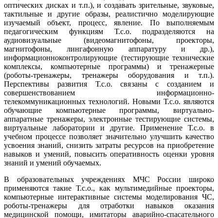
оптических дисках и т.п.), и создавать зрительные, звуковые,
тактильные и другие образы, реалистично моделирующие
изучаемый объект, процесс, явление. По выполняемым
педагогическим функциям Т.с.о. подразделяются на
аудиовизуальные (видеомагнитофоны, проекторы,
магнитофоны, лингафонную аппаратуру и др.),
информационноконтролирующие (тестирующие технические
комплексы, компьютерные программы) и тренажерные
(роботы-тренажеры, тренажеры оборудования и т.п.).
Перспективы развития Т.с.о. связаны с созданием и
совершенствованием информационно-
телекоммуникационных технологий. Новыми Т.с.о. являются
обучающие компьютерные программы, виртуально-
аппаратные тренажеры, электронные тестирующие системы,
виртуальные лаборатории и другие. Применение Т.с.о. в
учебном процессе позволяет значительно улучшить качество
усвоения знаний, снизить затраты ресурсов на приобретение
навыков и умений, повысить оперативность оценки уровня
знаний и умений обучаемых.
В образовательных учреждениях МЧС России широко
применяются такие Т.с.о., как мультимедийные проекторы,
компьютерные интерактивные системы моделирования ЧС,
роботы-тренажеры для отработки навыков оказания
медицинской помощи, имитаторы аварийно-спасательного