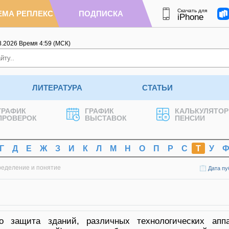
Скачать для
ЕМА РЕПЛЕКС
ПОДПИСКА
iPhone
8.2026
Время
4
:
59
(МСК)
ЛИТЕРАТУРА
СТАТЬИ
ГРАФИК
ГРАФИК
КАЛЬКУЛЯТОР
ПРОВЕРОК
ВЫСТАВОК
ПЕНСИИ
Г
Д
Е
Ж
З
И
К
Л
М
Н
О
П
Р
С
Т
У
ределение и понятие
Дата пу
 защита зданий, различных технологических апп