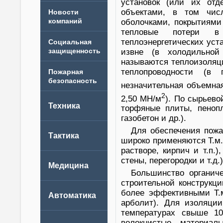
установок (или их от
объектами, в том чис
Новости
компаний
оболочками, покрытиями 
тепловые потери в
теплоэнергетических уст
извне (в холодильной
называются теплоизоляц
теплопроводности (в 
незначительная объемная
2
2,50 МН/м
). По сырьево
торфяные плиты, пенопл
газобетон и др.).
Для обеспечения пож
широко применяются Т.м.
растворе, кирпич и т.п.
стены, перегородки и т.д.
Большинство органиче
строительной конструкц
более эффективными Т.м
арболит). Для изоляци
температурах свыше 100
волокнистые материа