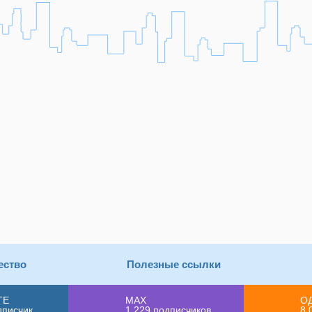
ество
Полезные ссылки
ТЕ
MAX
О
дписчик
1 229
подписчиков
8 