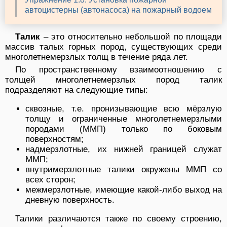
автоцистерны (автонасоса) на пожарный водоем
Талик
– это относительно небольшой по площади
массив талых горных пород, существующих среди
многолетнемерзлых толщ в течение ряда лет.
По пространственному взаимоотношению с
толщей многолетнемерзлых пород талик
подразделяют на следующие типы:
сквозные, т.е. пронизывающие всю мёрзлую
толщу и ограниченные многолетнемерзлыми
породами (ММП) только по боковым
поверхностям;
надмерзлотные, их нижней границей служат
ММП;
внутримерзлотные талики окружены ММП со
всех сторон;
межмерзлотные, имеющие какой-либо выход на
дневную поверхность.
Талики различаются также по своему строению,