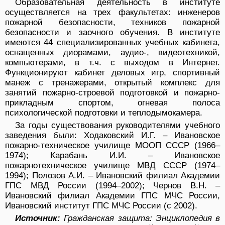
Образовательная деятельность в институте
осуществляется на трех факультетах: инженеров
пожарной безопасности, техников пожарной
безопасности и заочного обучения. В институте
имеются 44 специализированных учебных кабинета,
оснащенных диорамами, аудио-, видеотехникой,
компьютерами, в т.ч. с выходом в Интернет.
Функционируют кабинет деловых игр, спортивный
манеж с тренажерами, открытый комплекс для
занятий пожарно-строевой подготовкой и пожарно-
прикладным спортом, огневая полоса
психологической подготовки и теплодымокамера.
За годы существования руководителями учебного
заведения были: Ходаковский И.Г. – Ивановское
пожарно-техническое училище МООП СССР (1966–
1974); Карабань И.И. – Ивановское
пожарнотехническое училище МВД СССР (1974–
1994); Полозов А.И. – Ивановский филиал Академии
ГПС МВД России (1994–2002); Чернов В.Н. –
Ивановский филиал Академии ГПС МЧС России,
Ивановский институт ГПС МЧС России (с 2002).
Источник:
Гражданская защита: Энциклопедия в