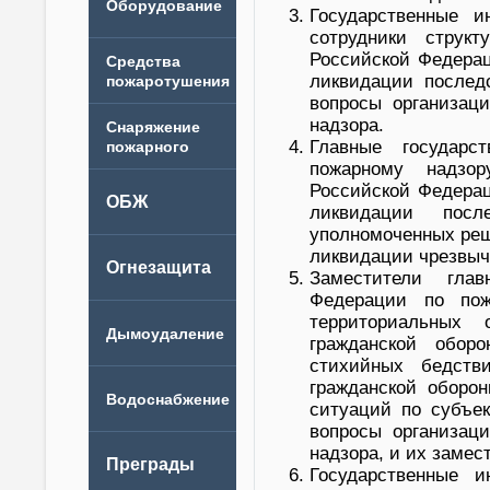
Государственные 
сотрудники структ
Российской Федерац
ликвидации послед
вопросы организаци
надзора.
Главные государс
пожарному надзор
Российской Федерац
ликвидации посл
уполномоченных реш
ликвидации чрезвыч
Заместители глав
Федерации по пож
территориальных
гражданской обор
стихийных бедств
гражданской оборо
ситуаций по субъе
вопросы организаци
надзора, и их замес
Государственные 