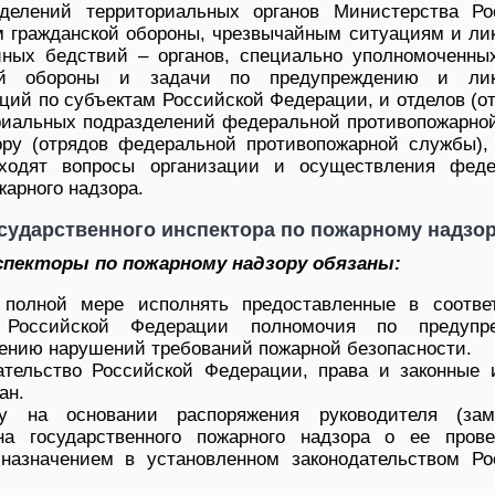
зделений территориальных органов Министерства Ро
 гражданской обороны, чрезвычайным ситуациям и ли
йных бедствий – органов, специально уполномоченны
кой обороны и задачи по предупреждению и лик
ций по субъектам Российской Федерации, и отделов (о
риальных подразделений федеральной противопожарно
ору (отрядов федеральной противопожарной службы),
ходят вопросы организации и осуществления феде
жарного надзора.
сударственного инспектора по пожарному надзо
спекторы по пожарному надзору обязаны:
полной мере исполнять предоставленные в соотве
м Российской Федерации полномочия по предупр
ению нарушений требований пожарной безопасности.
ательство Российской Федерации, права и законные 
ан.
ку на основании распоряжения руководителя (зам
ана государственного пожарного надзора о ее пров
 назначением в установленном законодательством Ро