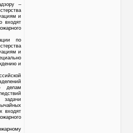
адзору –
стерства
уациям и
о входят
ожарного
рации по
терства
уациям и
циально
ждению и
ссийской
зделений
о делам
ледствий
ь задачи
вычайных
х входят
ожарного
ожарному