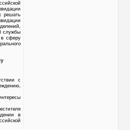
ссийской
квидации
х решать
видации
тделений,
й службы
 в сферу
рального
ру
тствии с
еждению,
интересы
естителя
едении в
ссийской