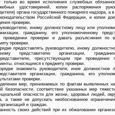
у только во время исполнения служебных обязанно
жебных удостоверений, копии распоряжения руко
дителя) органа государственного пожарного надзора, а в
конодательством Российской Федерации, и копии док
ения проверки.
руководителю, иному должностному лицу или уполном
анизации, гражданину, его уполномоченному предс
и проведении проверки и давать разъяснения по в
мету проверки.
рядке предоставлять руководителю, иному должностн
нному представителю организации, граждани
представителю, присутствующим при проведении п
енты, относящиеся к предмету проверки.
орядке знакомить руководителя, иное должностное 
редставителя организации, гражданина, его уполном
ультатами проверки.
еделении мер, принимаемых по фактам выявленных н
й безопасности, соответствие указанных мер тяжест
нциальной опасности для жизни, здоровья людей, ок
, а также не допускать необоснованное ограничени
организаций и граждан.
анность своих действий при их обжаловании организ