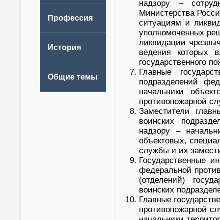
надзору – сотруд
Министерства Росси
ситуациям и ликвид
уполномоченных реш
ликвидации чрезвыч
ведения которых в
государственного по
Главные государс
подразделений фед
начальники объект
противопожарной сл
Заместители главн
воинских подразд
надзору – начальни
объектовых, специа
службы и их замест
Государственные ин
федеральной против
(отделений) госуд
воинских подраздел
Главные государств
противопожарной сл
начальники террито