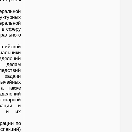
еральной
уктурных
ральной
 в сферу
рального
ссийской
чальники
зделений
о делам
ледствий
ь задачи
вычайных
 а также
зделений
пожарной
зации и
а, и их
ерации по
спекций)