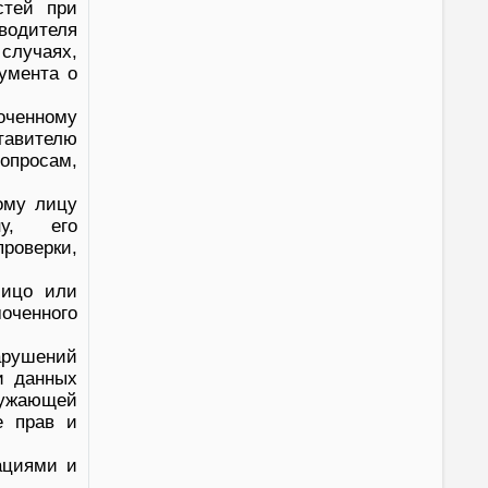
стей при
водителя
 случаях,
умента о
оченному
тавителю
опросам,
ому лицу
ну, его
роверки,
лицо или
оченного
арушений
и данных
ружающей
е прав и
ациями и