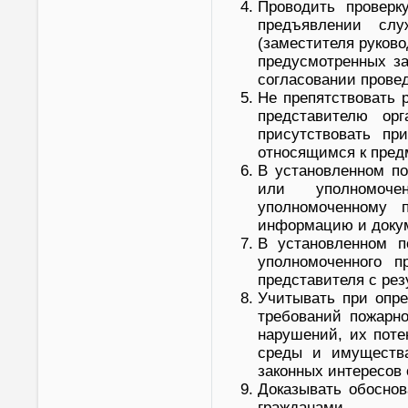
Проводить проверк
предъявлении слу
(заместителя руково
предусмотренных за
согласовании провед
Не препятствовать 
представителю орг
присутствовать пр
относящимся к пред
В установленном по
или уполномоче
уполномоченному 
информацию и докум
В установленном п
уполномоченного п
представителя с рез
Учитывать при опр
требований пожарно
нарушений, их поте
среды и имущества
законных интересов 
Доказывать обоснов
гражданами.