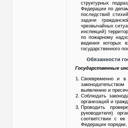
структурных подра
Федерации по делам
последствий стихи
задачи гражданс
чрезвычайных ситуа
инспекций) террито
по пожарному надз
ведения которых в
государственного по
Обязанности го
Государственные ин
Своевременно и в 
законодательство
выявлению и пресеч
Соблюдать законод
организаций и гражд
Проводить провер
руководителя) орг
соответствии с ее
Федерации порядке,