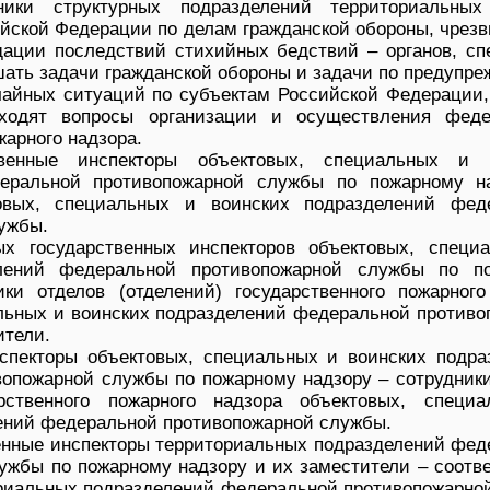
ники структурных подразделений территориальных
йской Федерации по делам гражданской обороны, чрез
ации последствий стихийных бедствий – органов, сп
ать задачи гражданской обороны и задачи по предупре
айных ситуаций по субъектам Российской Федерации,
ходят вопросы организации и осуществления феде
жарного надзора.
твенные инспекторы объектовых, специальных и 
еральной противопожарной службы по пожарному н
овых, специальных и воинских подразделений фед
ужбы.
ых государственных инспекторов объектовых, специ
елений федеральной противопожарной службы по п
ки отделов (отделений) государственного пожарного
льных и воинских подразделений федеральной противо
ители.
спекторы объектовых, специальных и воинских подра
опожарной службы по пожарному надзору – сотрудники
арственного пожарного надзора объектовых, специ
ений федеральной противопожарной службы.
енные инспекторы территориальных подразделений фед
ужбы по пожарному надзору и их заместители – соотве
риальных подразделений федеральной противопожарно