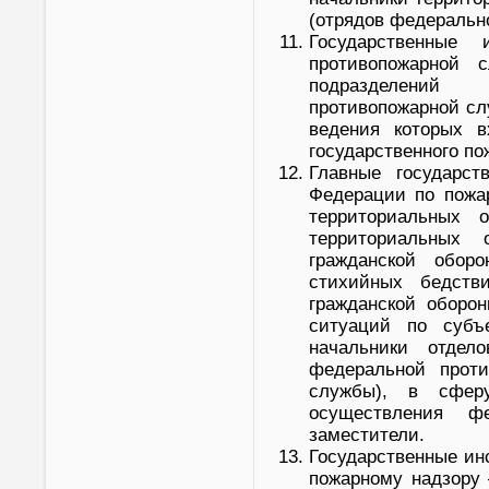
(отрядов федеральн
Государственные 
противопожарной 
подразделений 
противопожарной сл
ведения которых в
государственного по
Главные государст
Федерации по пожар
территориальных о
территориальных
гражданской обор
стихийных бедств
гражданской оборо
ситуаций по субъ
начальники отдело
федеральной проти
службы), в сфер
осуществления фе
заместители.
Государственные ин
пожарному надзору 