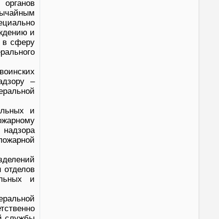
 органов
вычайным
ециально
ждению и
 в сферу
рального
воинских
адзору –
еральной
альных и
ожарному
 надзора
пожарной
зделений
 отделов
альных и
еральной
тственно
й службы