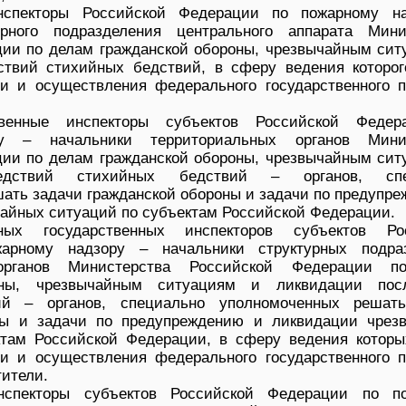
инспекторы Российской Федерации по пожарному н
урного подразделения центрального аппарата Мини
ии по делам гражданской обороны, чрезвычайным сит
ствий стихийных бедствий, в сферу ведения которог
и и осуществления федерального государственного п
твенные инспекторы субъектов Российской Феде
у – начальники территориальных органов Минис
ии по делам гражданской обороны, чрезвычайным сит
едствий стихийных бедствий – органов, спе
ать задачи гражданской обороны и задачи по предупре
айных ситуаций по субъектам Российской Федерации.
ных государственных инспекторов субъектов Ро
арному надзору – начальники структурных подра
 органов Министерства Российской Федерации п
оны, чрезвычайным ситуациям и ликвидации пос
ий – органов, специально уполномоченных решат
ны и задачи по предупреждению и ликвидации чрез
ктам Российской Федерации, в сферу ведения которы
и и осуществления федерального государственного п
тители.
инспекторы субъектов Российской Федерации по п