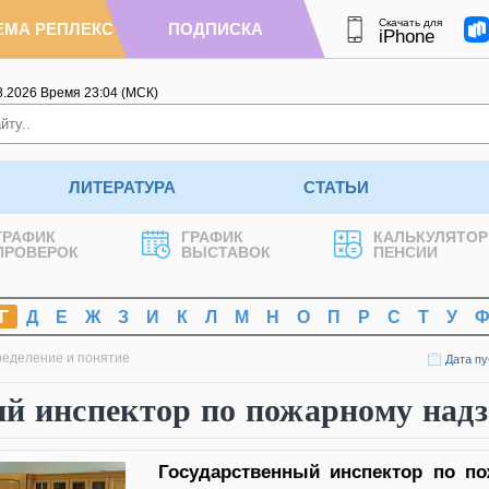
Скачать для
ЕМА РЕПЛЕКС
ПОДПИСКА
iPhone
8.2026
Время
23
:
04
(МСК)
ЛИТЕРАТУРА
СТАТЬИ
ГРАФИК
ГРАФИК
КАЛЬКУЛЯТОР
ПРОВЕРОК
ВЫСТАВОК
ПЕНСИИ
Г
Д
Е
Ж
З
И
К
Л
М
Н
О
П
Р
С
Т
У
ределение и понятие
Дата пу
ый инспектор по пожарному над
Государственный инспектор по п