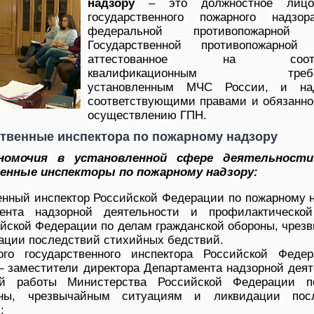
надзору
– это должностное лицо
государственного пожарного надзо
федеральной противопожарной
Государственной противопожарной
аттестованное на соотве
квалификационным требов
установленным МЧС России, и над
соответствующими правами и обязанно
осуществлению ГПН.
твенные инспектора по пожарному надзору
омочия в установленной сфере деятельности
енные инспекторы по пожарному надзору:
енный инспектор Российской Федерации по пожарному н
мента надзорной деятельности и профилактическо
йской Федерации по делам гражданской обороны, чрез
ации последствий стихийных бедствий.
ого государственного инспектора Российской Феде
– заместители директора Департамента надзорной деят
ой работы Министерства Российской Федерации 
оны, чрезвычайным ситуациям и ликвидации пос
;