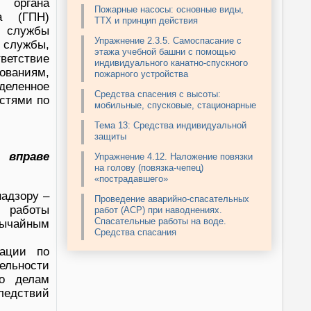
 органа
Пожарные насосы: основные виды,
ра (ГПН)
ТТХ и принцип действия
 службы
Упражнение 2.3.5. Самоспасание с
 службы,
этажа учебной башни с помощью
тствие
индивидуального канатно-спускного
аниям,
пожарного устройства
еленное
Средства спасения с высоты:
стями по
мобильные, спусковые, стационарные
Тема 13: Средства индивидуальной
защиты
 вправе
Упражнение 4.12. Наложение повязки
на голову (повязка-чепец)
«пострадавшего»
адзору –
Проведение аварийно-спасательных
й работы
работ (АСР) при наводнениях.
Спасательные работы на воде.
вычайным
Средства спасания
рации по
ельности
по делам
ледствий