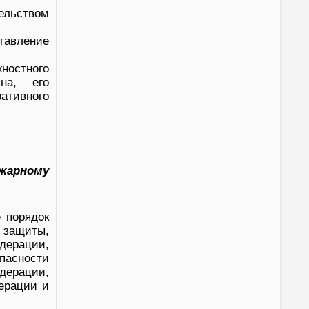
ельством
тавление
ностного
на, его
ативного
жарному
 порядок
защиты,
ерации,
пасности
дерации,
ерации и