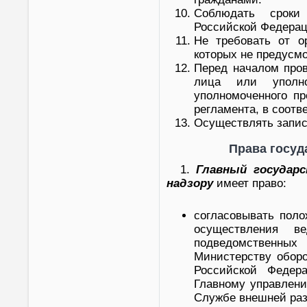
Соблюдать сроки 
Российской Федерац
Не требовать от о
которых не предусм
Перед началом пров
лица или уполном
уполномоченного пр
регламента, в соотв
Осуществлять запись
Права госуд
1.
Главный государ
надзору
имеет право:
согласовывать поло
осуществления в
подведомственны
Министерству обор
Российской Федер
Главному управлен
Службе внешней раз