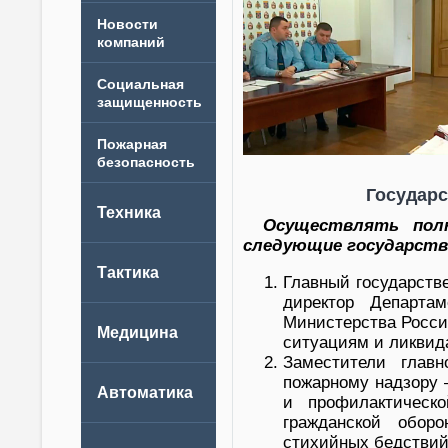
Новости
компаний
Государс
Осуществлять полн
следующие государств
Главный государств
директор Департа
Министерства Росси
ситуациям и ликвид
Заместители главн
пожарному надзору 
и профилактическ
гражданской обор
стихийных бедствий