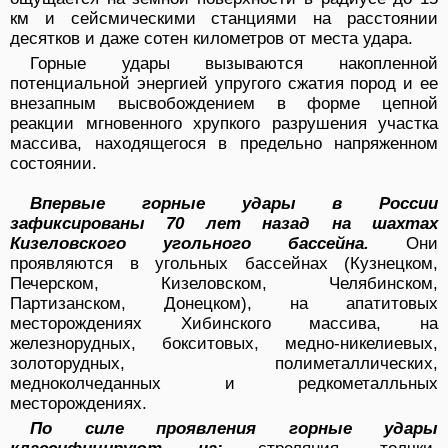
км и сейсмическими станциями на расстоянии
десятков и даже сотен километров от места удара.
Горные удары вызываются накопленной
потенциальной энергией упругого сжатия пород и ее
внезапным высвобождением в форме цепной
реакции мгновенного хрупкого разрушения участка
массива, находящегося в предельно напряженном
состоянии.
Впервые горные удары в России
зафиксированы 70 лет назад на шахтах
Кизеловского угольного бассейна.
Они
проявляются в угольных бассейнах (Кузнецком,
Печерском, Кизеловском, Челябинском,
Партизанском, Донецком), на апатитовых
месторождениях Хибинского массива, на
железнорудных, бокситовых, медно-никелиевых,
золоторудных, полиметаллических,
медноколчеданных и редкометалльных
месторождениях.
По силе проявления горные удары