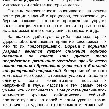
классифицируют на:
стреляния, толчки,
микроудары и собственно горные удары.
Степень удароопасности оценивается на основе
регистрации явлений и процессов, сопровождающих
бурение скважин, скорости прохождения упругих
волн, электрического сопротивления горных пород,
их электромагнитного излучения, влажности и др.
На шахтах действует служба прогноза горных
ударов, обеспечивающая принятие своевременных
мер по их предотвращению.
Борьба с горными
ударами ведется путем снижения горного
давления на пласт или рудное тело
посредством различных методов, прежде всего
исключающих образование участков с большой
концентрацией напряжений.
Внедрение обширного
комплекса мер борьбы с горными ударами позволило
сдвинуть зоны концентрации повышенных
напряжений в глубь массива и тем самым резко
уменьшить их количество. В результате увеличилось
количество крупных сейсмических событий,
соответствующих по своей энергии уровню торно-
тектонических ударов и техногенных землетрясений.