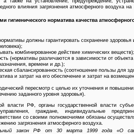
, а также на установление, предупреждение, устран
едного влияния загрязнения атмосферного воздуха на 
и гигиенического норматива качества атмосферног
(нормативы должны гарантировать сохранение здоровья 
еловека);
тывать комбинированное действие химических веществ)
ть (нормативы различаются в зависимости от объекта
азначения, времени и др.);
еская сбалансированность (соотношение пользы для зд
тива и затрат на его обеспечение и затрат на возмеще
одический пересмотр с целью их уточнения и повышени
ечению заданного уровня здоровья).
ой власти РФ, органы государственной власти субъе
управления, граждане, индивидуальные предприн
тветствии со своими полномочиями обязаны осуществл
жению загрязнения атмосферного воздуха.
ьный закон РФ от 30 марта 1999 года «О сан