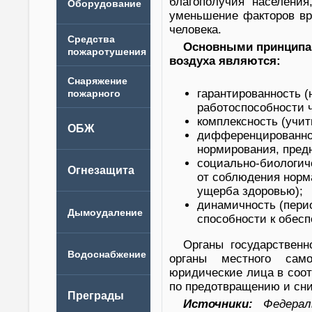
благополучия населения
уменьшение факторов вр
человека.
Основными принципам
воздуха являются:
гарантированность 
работоспособности ч
комплексность (учи
дифференцированнос
нормирования, предн
социально-биологич
от соблюдения норма
ущерба здоровью);
динамичность (пери
способности к обесп
Органы государственн
органы местного само
юридические лица в соо
по предотвращению и сни
Источники:
Федерал