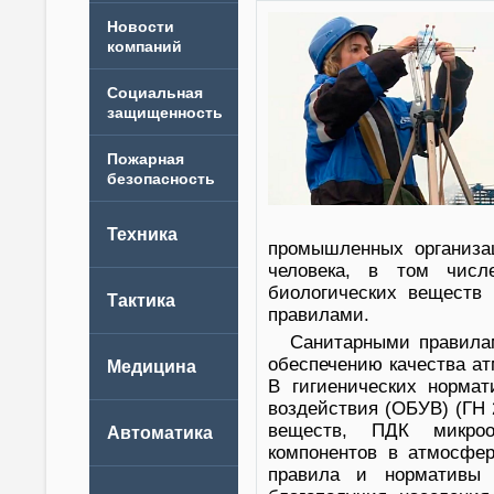
Новости
компаний
промышленных организац
человека, в том числ
биологических веществ 
правилами.
Санитарными правила
обеспечению качества ат
В гигиенических норма
воздействия (ОБУВ) (ГН 2
веществ, ПДК микроор
компонентов в атмосфер
правила и нормативы н