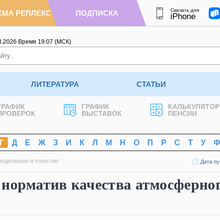
Скачать для
ЕМА РЕПЛЕКС
ПОДПИСКА
iPhone
8.2026
Время
19
:
07
(МСК)
ЛИТЕРАТУРА
СТАТЬИ
ГРАФИК
ГРАФИК
КАЛЬКУЛЯТОР
ПРОВЕРОК
ВЫСТАВОК
ПЕНСИИ
Г
Д
Е
Ж
З
И
К
Л
М
Н
О
П
Р
С
Т
У
ределение и понятие
Дата пу
 норматив качества атмосферно