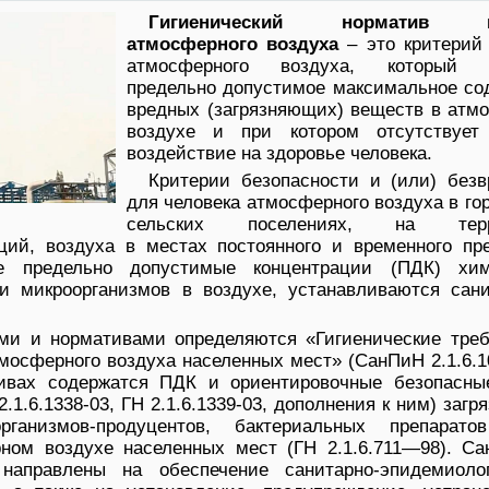
Гигиенический норматив ка
атмосферного воздуха
– это критерий 
атмосферного воздуха, который о
предельно допустимое максимальное со
вредных (загрязняющих) веществ в атм
воздухе и при котором отсутствует
воздействие на здоровье человека.
Критерии безопасности и (или) безв
для человека атмосферного воздуха в го
сельских поселениях, на терр
ий, воздуха в местах постоянного и временного пр
е предельно допустимые концентрации (ПДК) хим
и микроорганизмов в воздухе, устанавливаются сан
ми и нормативами определяются «Гигиенические треб
мосферного воздуха населенных мест» (СанПиН 2.1.6.
тивах содержатся ПДК и ориентировочные безопасны
.1.6.1338-03, ГН 2.1.6.1339-03, дополнения к ним) заг
ганизмов-продуцентов, бактериальных препарат
ном воздухе населенных мест (ГН 2.1.6.711—98). Са
аправлены на обеспечение санитарно-эпидемиолог