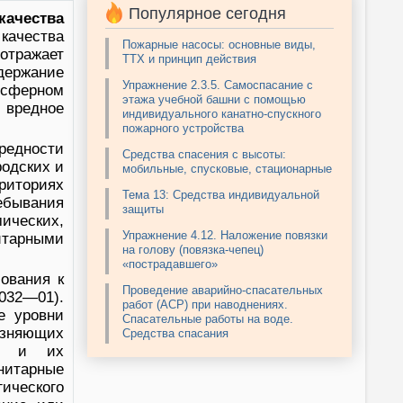
Популярное сегодня
чества
качества
Пожарные насосы: основные виды,
тражает
ТТХ и принцип действия
держание
Упражнение 2.3.5. Самоспасание с
осферном
этажа учебной башни с помощью
 вредное
индивидуального канатно-спускного
пожарного устройства
редности
Средства спасения с высоты:
родских и
мобильные, спусковые, стационарные
иториях
Тема 13: Средства индивидуальной
ебывания
защиты
ических,
Упражнение 4.12. Наложение повязки
итарными
на голову (повязка-чепец)
«пострадавшего»
ования к
Проведение аварийно-спасательных
1032—01).
работ (АСР) при наводнениях.
е уровни
Спасательные работы на воде.
рязняющих
Средства спасания
ов и их
нитарные
ического