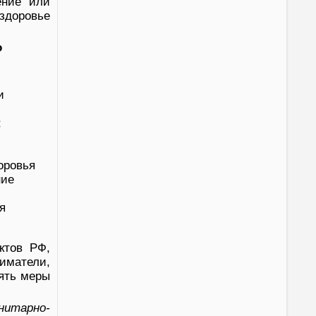
ение или
здоровье
о
и
;
оровья
ние
я
ктов РФ,
иматели,
ять меры
итарно-