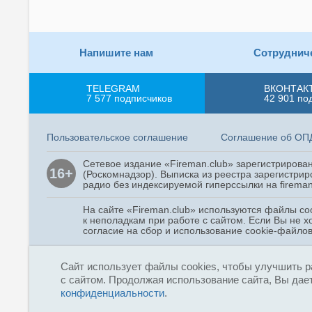
Напишите нам
Сотруднич
TELEGRAM
ВКОНТАК
7 577
подписчиков
42 901
по
Пользовательское соглашение
Соглашение об ОП
Сетевое издание «Fireman.club» зарегистриров
16+
(Роскомнадзор). Выписка из реестра зарегистрир
радио без индексируемой гиперссылки на fireman
На сайте «Fireman.club» используются файлы co
к неполадкам при работе с сайтом. Если Вы не х
согласие на сбор и использование cookie-файлов
Copyright © 2015 - 2026
Сайт использует файлы cookies, чтобы улучшить р
«Fireman.club»
с сайтом. Продолжая использование сайта, Вы дает
конфиденциальности
.