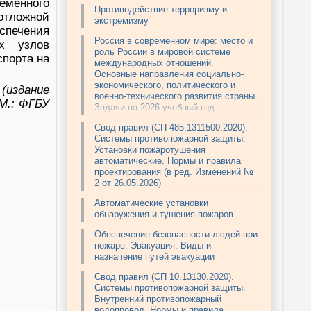
еменного
Противодействие терроризму и
тложной
экстремизму
спечения
Россия в современном мире: место и
х узлов
роль России в мировой системе
спорта на
международных отношений.
Основные направления социально-
экономического, политического и
(издание
военно-технического развития страны.
 М.: ФГБУ
Задачи на 2026 учебный год
Свод правил (СП 485.1311500.2020).
Системы противопожарной защиты.
Установки пожаротушения
автоматические. Нормы и правила
проектирования (в ред. Изменений №
2 от 26.05.2026)
Автоматические установки
обнаружения и тушения пожаров
Обеспечение безопасности людей при
пожаре. Эвакуация. Виды и
назначение путей эвакуации
Свод правил (СП 10.13130.2020).
Системы противопожарной защиты.
Внутренний противопожарный
водопровод. Нормы и правила