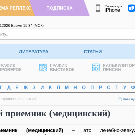
Скачать для
ЕМА РЕПЛЕКС
ПОДПИСКА
iPhone
8.2026
Время
15
:
34
(МСК)
ЛИТЕРАТУРА
СТАТЬИ
ГРАФИК
ГРАФИК
КАЛЬКУЛЯТОР
ПРОВЕРОК
ВЫСТАВОК
ПЕНСИИ
Г
Д
Е
Ж
З
И
К
Л
М
Н
О
П
Р
С
Т
У
ределение и понятие
Дата пу
 приемник (медицинский)
иемник (медицинский)
– это лечебно-эвакуа