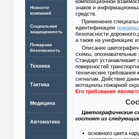
композиционной взаимосв
знаков и информационных
Новости
компаний
средств.
Применение специальн
идентификацию
пожарны
безопасности дорожного
а также на унификацию и
Описание цветографич
схемы, опознавательные 
Стандарт устанавливает
поверхностей транспортн
технические требования
сигналам. Действие данн
мотоциклы пожарной охра
Его требования являют
Сос
Цветографические с
состоят из следующих
основного цвета нар