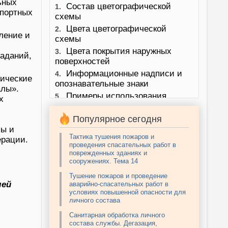
ьных
Состав цветографической
1.
спортных
схемы
Цвета цветографической
2.
ление и
схемы
Цвета покрытия наружных
3.
аданий,
поверхностей
Информационные надписи и
4.
ические
опознавательные знаки
алы».
Примеры использования
5.
х
цветографических схем
Шрифт надписей
Популярное сегодня
6.
сы и
Эмблемы используемые в
7.
Тактика тушения пожаров и
ерации.
цветографических схемах
проведения спасательных работ в
Особенности и ограничения
8.
поврежденных зданиях и
сооружениях. Тема 14
Тушение пожаров и проведение
лей
аварийно-спасательных работ в
условиях повышенной опасности для
личного состава
Санитарная обработка личного
состава службы. Дегазация,