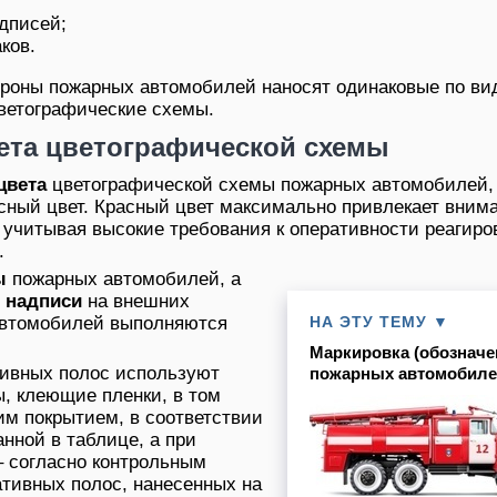
;
дписей;
ков.
роны пожарных автомобилей наносят одинаковые по виду
ветографические схемы.
ета цветографической схемы
цвета
цветографической схемы пожарных автомобилей,
асный цвет. Красный цвет максимально привлекает вним
, учитывая высокие требования к оперативности реагиро
.
ы
пожарных автомобилей, а
 надписи
на внешних
автомобилей выполняются
НА ЭТУ ТЕМУ ▼
Маркировка (обозначе
тивных полос используют
пожарных автомобил
, клеющие пленки, в том
м покрытием, в соответствии
анной в таблице, а при
– согласно контрольным
тивных полос, нанесенных на