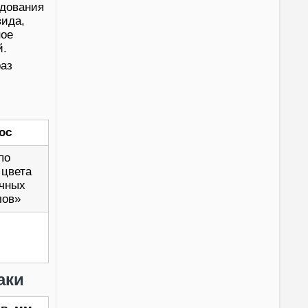
удования
вида,
ное
й.
раз
ос
по
 цвета
очных
лов»
аки