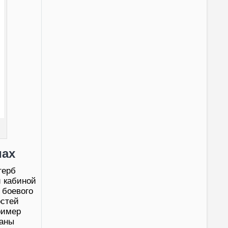
мах
герб
 кабиной
 боевого
остей
ример
раны