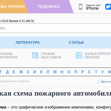
Скачать для
ЕМА РЕПЛЕКС
ПОДПИСКА
iPhone
8.2026
Время
6
:
31
(МСК)
ЛИТЕРАТУРА
СТАТЬИ
ГРАФИК
ГРАФИК
КАЛЬКУЛЯТОР
ПРОВЕРОК
ВЫСТАВОК
ПЕНСИИ
Г
Д
Е
Ж
З
И
К
Л
М
Н
О
П
Р
С
Т
У
ределение и понятие
Дата пу
кая схема пожарного автомобил
ема
– это графическое изображение компоновки, конфиг