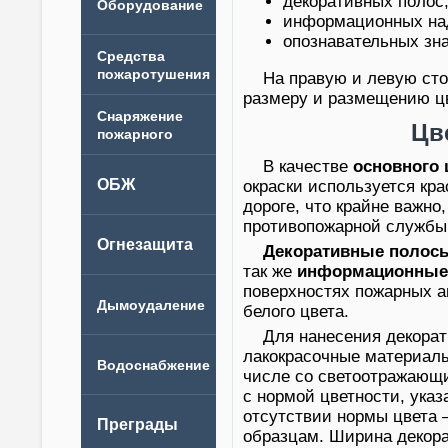
декоративных полос
информационных на
опознавательных зна
На правую и левую сто
размеру и размещению ц
Цв
В качестве
основного 
окраски используется кр
дороге, что крайне важно
противопожарной службы
Декоративные полос
так же
информационные
поверхностях пожарных 
белого цвета.
Для нанесения декора
лакокрасочные материалы
числе со светоотражающи
с нормой цветности, указ
отсутствии нормы цвета 
образцам. Ширина декора