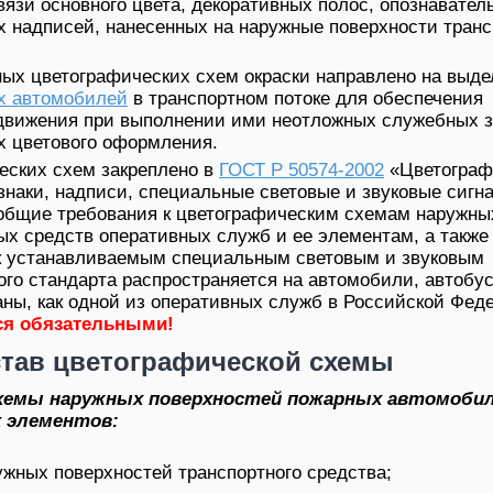
язи основного цвета, декоративных полос, опознавател
 надписей, нанесенных на наружные поверхности тран
ых цветографических схем окраски направлено на выде
х автомобилей
в транспортном потоке для обеспечения
 движения при выполнении ими неотложных служебных з
х цветового оформления.
еских схем закреплено в
ГОСТ Р 50574-2002
«Цветограф
знаки, надписи, специальные световые и звуковые сигн
 общие требования к цветографическим схемам наружны
ых средств оперативных служб и ее элементам, а также
 к устанавливаемым специальным световым и звуковым
ого стандарта распространяется на автомобили, автобу
ны, как одной из оперативных служб в Российской Фед
ся обязательными!
тав цветографической схемы
хемы наружных поверхностей пожарных автомоби
 элементов:
ужных поверхностей транспортного средства;