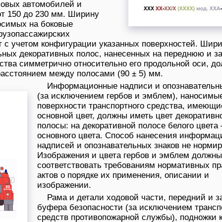
зовых автомобилей и
от 150 до 230 мм. Ширину
осимых на боковые
грузопассажирских
 с учетом конфигурации указанных поверхностей. Шир
ьных декоративных полос, нанесенных на переднюю и 
дства симметрично относительно его продольной оси, д
расстоянием между полосами (90 ± 5) мм.
Информационные надписи и опознавательн
(за исключением гербов и эмблем), наносимы
поверхности транспортного средства, имеющи
основной цвет, должны иметь цвет декоративн
полосы: на декоративной полосе белого цвета 
основного цвета. Способ нанесения информа
надписей и опознавательных знаков не нормир
Изображения и цвета гербов и эмблем должны
соответствовать требованиям нормативных п
актов о порядке их применения, описании и
изображении.
Рама и детали ходовой части, передний и з
буфера безопасности (за исключением транс
средств противопожарной службы), подножки 