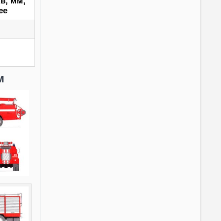
в, мм,
ее
м