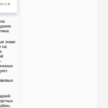
ина
заднюю
олжна
ые знаки
е на
е
ой
–
ционных
уют.
равовых
адний
портных
кабин,