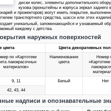
диски колес, элементы дополнительного обор
кузова (кронштейны и корпуса зеркал заднего 
нарей и прожекторов) могут иметь покрытие, выполнен
телем транспортного средства, шасси или этих издели
 создает уникальный, запоминающийся и узнаваемый об
акомый каждому с детства.
покрытия наружных поверхностей
 цвета
Цвета декоративных пол
мер по «Картотеке
Наименование
Номер 
ета лакокрасочных
цвета
«Картотеке
материалов»
лакокрас
материа
9, 11
Белый
Нет
42, 43, 44
ные надписи и опознавательные зн