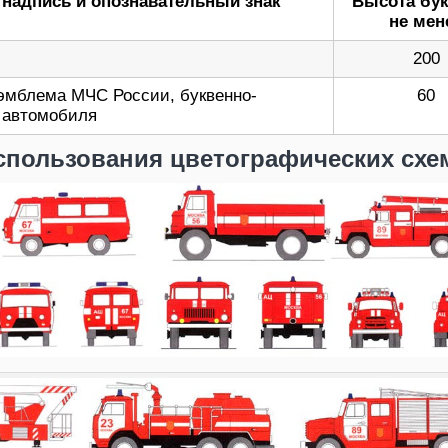
надпись и опознавательный знак
Высота бук
не мен
200
эмблема МЧС России, буквенно-
60
 автомобиля
пользования цветографических схе