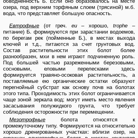
обводненность Б. Если оно образовалось на месте
озера, под верхним торфяным слоем (трясиной) м.б.
вода, что представляет большую опасность.
Евтрофные
(от греч.
eu
– хорошо,
trophe
–
питание) Б. формируются при зарастании водоемов,
по берегам рек (пойменные Б.), в местах выхода
ключей и т.д., питаются за счет грунтовых вод.
Состав растительности этих болот более
разнообразен, мхи в нем играют подчиненную роль.
Под большей частью разреженными березовыми,
сосновыми, еловыми перелесками здесь
формируется травяно-осоковая растительность, а
поставляемые ею органические остатки образуют
перегнойный субстрат как основу почв на болотах
этого типа. Проходимость этих болот ограничивается
чаще зоной зеркала вод; могут иметь место явления
засасывания полужидкого грунта, что требует
соблюдения осторожности при перемещении.
Мезотрофные
болота относятся к
промежуточному типу. Формируются на относительно
хорошо дренированных участках: вблизи озер, на