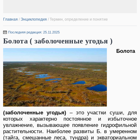
Главная
/
Энциклопедия
/
Термин, определение и понятие
Последняя редакция: 25.11.2025
Болота ( заболоченные угодья )
Болота
(заболоченные угодья)
– это участки суши, для
которых характерно постоянное и избыточное
увлажнение, вызывающее появление гидрофильной
растительности. Наиболее развиты Б. в умеренном
(тайга, смешанные леса, тундра) и экваториальном