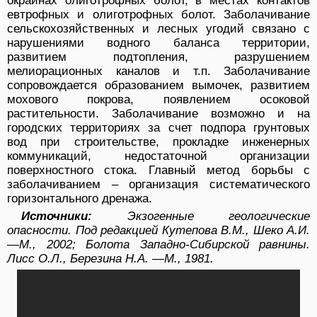
окраинах олиготрофных болот, в местах контактов
евтрофных и олиготрофных болот. Заболачивание
сельскохозяйственных и лесных угодий связано с
нарушениями водного баланса территории,
развитием подтопления, разрушением
мелиорационных каналов и т.п. Заболачивание
сопровождается образованием вымочек, развитием
мохового покрова, появлением осоковой
растительности. Заболачивание возможно и на
городских территориях за счет подпора грунтовых
вод при строительстве, прокладке инженерных
коммуникаций, недостаточной организации
поверхностного стока. Главный метод борьбы с
заболачиванием – организация систематического
горизонтального дренажа.
Источники:
Экзогенные геологические
опасности. Под редакцией Кутепова В.М., Шеко А.И.
—М., 2002; Болота Западно-Сибирской равнины.
Лисс О.Л., Березина Н.А. —М., 1981.