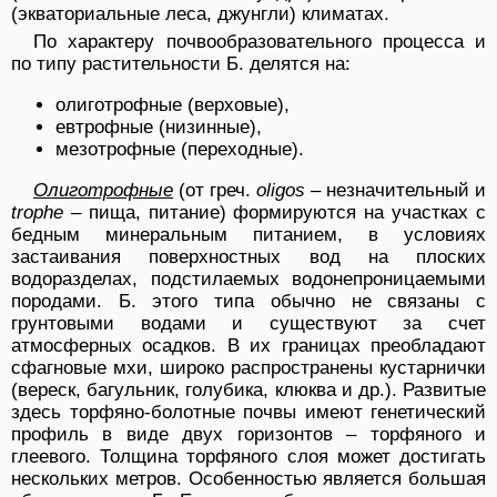
(экваториальные леса, джунгли) климатах.
По характеру почвообразовательного процесса и
по типу растительности Б. делятся на:
олиготрофные (верховые),
евтрофные (низинные),
мезотрофные (переходные).
Олиготрофные
(от греч.
oligos
– незначительный и
trophe
– пища, питание) формируются на участках с
бедным минеральным питанием, в условиях
застаивания поверхностных вод на плоских
водоразделах, подстилаемых водонепроницаемыми
породами. Б. этого типа обычно не связаны с
грунтовыми водами и существуют за счет
атмосферных осадков. В их границах преобладают
сфагновые мхи, широко распространены кустарнички
(вереск, багульник, голубика, клюква и др.). Развитые
здесь торфяно-болотные почвы имеют генетический
профиль в виде двух горизонтов – торфяного и
глеевого. Толщина торфяного слоя может достигать
нескольких метров. Особенностью является большая