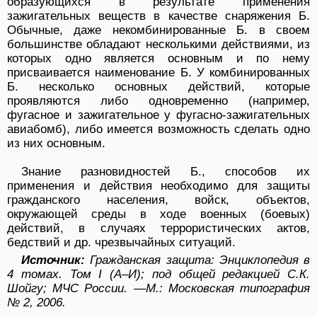
образующихся в результате применения
зажигательных веществ в качестве снаряжения Б.
Обычные, даже некомбинированные Б. в своем
большинстве обладают несколькими действиями, из
которых одно является основным и по нему
присваивается наименование Б. У комбинированных
Б. несколько основных действий, которые
проявляются либо одновременно (например,
фугасное и зажигательное у фугасно-зажигательных
авиабомб), либо имеется возможность сделать одно
из них основным.
Знание разновидностей Б., способов их
применения и действия необходимо для защиты
гражданского населения, войск, объектов,
окружающей среды в ходе военных (боевых)
действий, в случаях террористических актов,
бедствий и др. чрезвычайных ситуаций.
Источник:
Гражданская защита: Энциклопедия в
4 томах. Том I (А–И); под общей редакцией С.К.
Шойгу; МЧС России.
—
М.: Московская типография
№ 2, 2006.