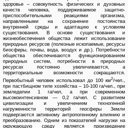
здоровье – совокупность физических и духовных
качеств человека, поддерживаемое защитно-
приспособительными реакциями организма,
направленными на сохранение постоянства
внутренней среды и адаптацию к условиям
существования. В основе существования и
жизнеобеспечения общества лежит использование
природных ресурсов (полезные ископаемые, ресурсы
биосферы, почвы, вода, воздух и др.). Потребности
общества обеспечиваются функционированием
природных систем, потребности в природных
ресурсах постоянно увеличиваются, а
территориальные возможности сокращаются.
2
Первобытный человек использовал до 100 км
/чел.,
при пастбищном типе хозяйства – 10-100 га/чел., при
земледелии 1 га/чел, а при современном
высокоинтенсивном — 0,2 га/чел. С развитием
цивилизации и увеличением техногенной
нагруженности территорий геосферы Земли
подвергаются активному антропогенному влиянию и
преобразованию. Одним из показателей нагрузки на
окружающую среду является произведение