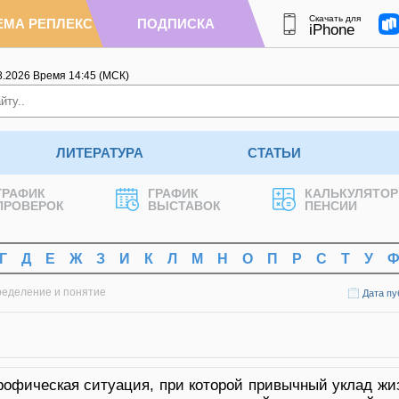
Скачать для
ЕМА РЕПЛЕКС
ПОДПИСКА
iPhone
8.2026
Время
14
:
45
(МСК)
ЛИТЕРАТУРА
СТАТЬИ
ГРАФИК
ГРАФИК
КАЛЬКУЛЯТОР
ПРОВЕРОК
ВЫСТАВОК
ПЕНСИИ
Г
Д
Е
Ж
З
И
К
Л
М
Н
О
П
Р
С
Т
У
ределение и понятие
Дата пу
рофическая ситуация, при которой привычный уклад жи