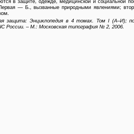
ются в защите, одежде, медицинской и социальной по
 Первая — Б., вызванные природными явлениями; втор
ком.
я защита: Энциклопедия в 4 томах. Том I (А–И); п
ЧС России. – М.: Московская типография № 2, 2006.