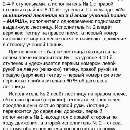
2-4-й ступеньками, а исполнитель № 1 с правой
стороны в районе 8-10-й ступеньки. По команде:
«По
выдвижной лестнице на 3-й этаж учебной башни
– МАРШ!»
, исполнители одновременно поднимают
выдвижную лестницу. Исполнитель № 2 кладёт
верхнюю тетиву на правое плечо, а первый номер
нижнюю тетиву на левое плечо и начинают движение
в сторону учебной башни.
При переноске к башне лестница находится на
левом плече исполнителя № 1 на уровне 8-10-й
ступенек и удерживается первым номером левой
рукой за левую (нижнюю) тетиву, правой рукой за
правую (верхнюю) тетиву – первый номер при этом
переносит приблизительно 60 % общего веса
лестницы.
Исполнитель № 2 несёт лестницу на правом плече,
обхватив правые (верхние) тетивы всех трех колен
предплечьем и кистью правой руки. Лестница
переносится до середины дорожки, первый
исполнитель № 1 находится с правой стороны по
ходу движения, а второй исполнитель № 2 – слева,
поэтому оба исполнителя хорошо видят дорожку,