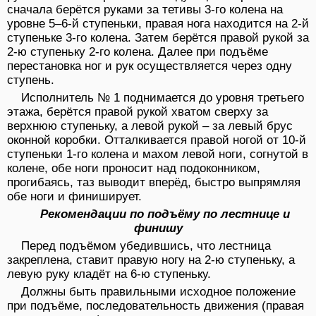
сначала берётся руками за тетивы 3-го колена на
уровне 5–6-й ступеньки, правая нога находится на 2-й
ступеньке 3-го колена. Затем берётся правой рукой за
2-ю ступеньку 2-го колена. Далее при подъёме
перестановка ног и рук осуществляется через одну
ступень.
Исполнитель № 1 поднимается до уровня третьего
этажа, берётся правой рукой хватом сверху за
верхнюю ступеньку, а левой рукой – за левый брус
оконной коробки. Отталкивается правой ногой от 10-й
ступеньки 1-го колена и махом левой ноги, согнутой в
колене, обе ноги проносит над подоконником,
прогибаясь, таз выводит вперёд, быстро выпрямляя
обе ноги и финиширует.
Рекомендации по подъёму по лестнице и
финишу
Перед подъёмом убедившись, что лестница
закреплена, ставит правую ногу на 2-ю ступеньку, а
левую руку кладёт на 6-ю ступеньку.
Должны быть правильными исходное положение
при подъёме, последовательность движения (правая