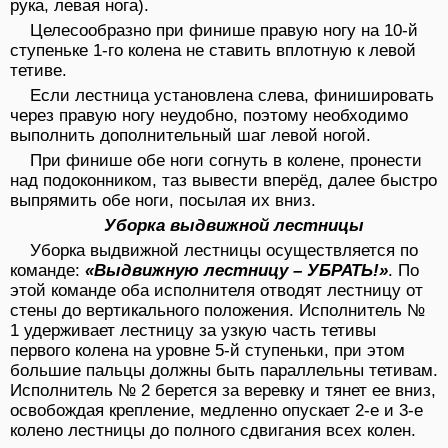
рука, левая нога).
Целесообразно при финише правую ногу на 10-й
ступеньке 1-го колена не ставить вплотную к левой
тетиве.
Если лестница установлена слева, финишировать
через правую ногу неудобно, поэтому необходимо
выполнить дополнительный шаг левой ногой.
При финише обе ноги согнуть в колене, пронести
над подоконником, таз вывести вперёд, далее быстро
выпрямить обе ноги, посылая их вниз.
Уборка выдвижной лестницы
Уборка выдвижной лестницы осуществляется по
команде:
«Выдвижную лестницу – УБРАТЬ!»
. По
этой команде оба исполнителя отводят лестницу от
стены до вертикального положения. Исполнитель №
1 удерживает лестницу за узкую часть тетивы
первого колена на уровне 5-й ступеньки, при этом
большие пальцы должны быть параллельны тетивам.
Исполнитель № 2 берется за веревку и тянет ее вниз,
освобождая крепление, медленно опускает 2-е и 3-е
колено лестницы до полного сдвигания всех колен.