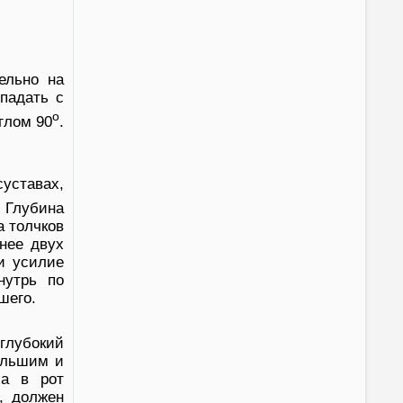
ельно на
впадать с
о
глом 90
.
уставах,
 Глубина
а толчков
енее двух
и усилие
нутрь по
шего.
глубокий
Большим и
ха в рот
, должен