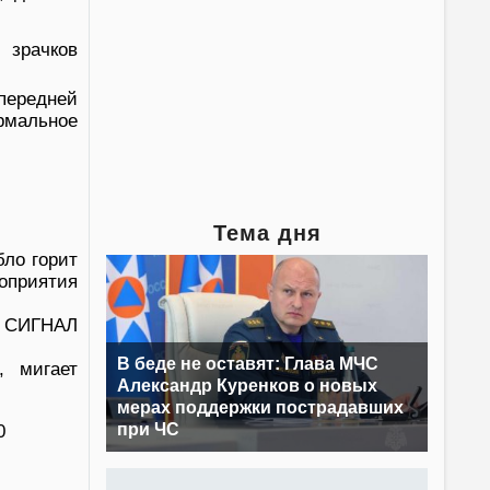
 зрачков
ередней
рмальное
Тема дня
бло горит
приятия
Й СИГНАЛ
В беде не оставят: Глава МЧС
, мигает
Александр Куренков о новых
мерах поддержки пострадавших
при ЧС
0