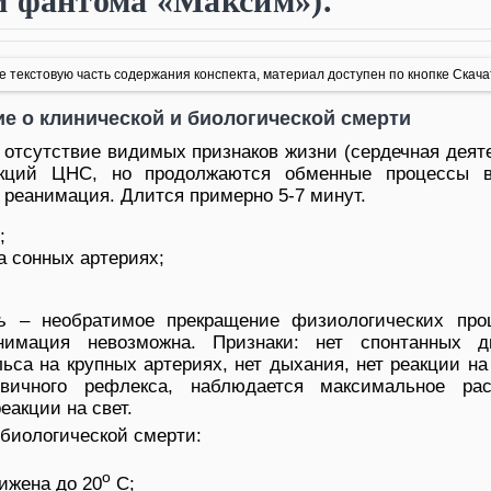
м фантома «Максим»).
 текстовую часть содержания конспекта, материал доступен по кнопке Скача
е о клинической и биологической смерти
 отсутствие видимых признаков жизни (сердечная деят
нкций ЦНС, но продолжаются обменные процессы в
 реанимация. Длится примерно 5-7 минут.
;
а сонных артериях;
.
ь
– необратимое прекращение физиологических про
нимация невозможна. Признаки: нет спонтанных д
ьса на крупных артериях, нет дыхания, нет реакции н
овичного рефлекса, наблюдается максимальное ра
еакции на свет.
биологической смерти:
о
ижена до 20
С;