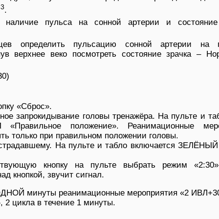
3
м
.
ь наличие пульса на сонной артерии и состояние
цев определить пульсацию сонной артерии на п
ув верхнее веко посмотреть состояние зрачка – Но
30)
опку «Сброс».
ное запрокидывание головы тренажёра. На пульте и та
«Правильное положение». Реанимационные меро
ть только при правильном положении головы.
острадавшему. На пульте и табло включается ЗЕЛЁНЫ
.
ствующую кнопку на пульте выбрать режим «2:30»
 кнопкой, звучит сигнал.
ОДНОЙ минуты реанимационные мероприятия «2 ИВЛ+3
 2 цикла в течение 1 минуты.