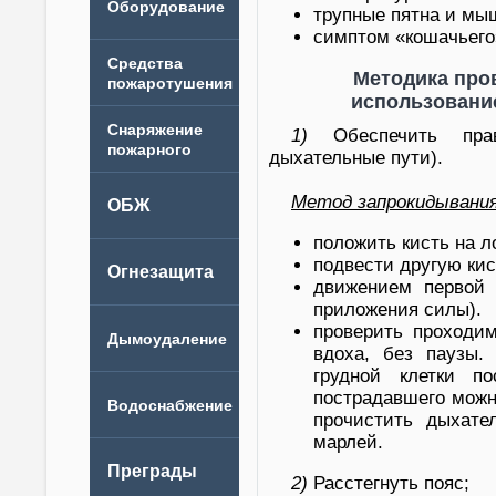
трупные пятна и мы
симптом «кошачьего»
Методика про
использовани
1)
Обеспечить пра
дыхательные пути).
Метод запрокидывания
положить кисть на л
подвести другую кис
движением первой к
приложения силы).
проверить проходим
вдоха, без паузы.
грудной клетки п
пострадавшего можн
прочистить дыхате
марлей.
2)
Расстегнуть пояс;