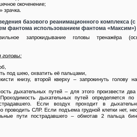
шечное окоченение;
 зрачка.
ведения базового реанимационного комплекса (с
ем фантома использованием фантома «Максим»)
вильное запрокидывание головы тренажёра (осв
 головы:
об,
ть под шею, охватить её пальцами,
исти книзу, второй кверху – запрокинуть голову на
ость дыхательных путей – для этого произвести два
 Проходимость дыхательных путей определяется по
острадавшего. Если воздух проходит в дыхатель
о проводить СЛР. Если подъема грудной клетки нет, н
льные пути пострадавшего – обмотав 2 пальца би