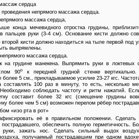
 массаж сердца
я проведения непрямого массажа сердца.
непрямого массажа сердца,
ыше конца мечевидного отростка грудины, приблизит
в пальцев руки (3-4 см). Основание кисти должно со
 второй кисти должно находиться на тыле первой под у
ыть выпрямлены.
 непрямого массажа сердца.
к на грудине манекена. Выпрямить руки в локтевых с
о
глом 90
к передней грудной стенке вертикально.
е более 5 см., прикладываемое усилие 23-27 кгс. Частот
 составлять 100 раз в минуту, то есть, несколько м
. Необходимо соблюдать частоту и ритм нажатий. Есл
етку составит более 32 кгс (смещение грудины вов
ику более чем 5 см) возможен перелом рёбер пострадав
ом «изо рта в рот»
зафиксировать её в правильном положении. Сделать 
у пострадавшего, обеспечить полную герметичность. 
 руки, зажать нос. Сделать сильный выдох возду
воздуха, получаемый пострадавшим при одном вдохе