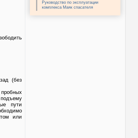
Руководство по эксплуатации
комплекса Маяк спасателя
ободить
зад (без
 пробных
 подъему
ные пути
еобходимо
нтом или