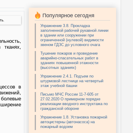
Популярное сегодня
ть.
Упражнение 3.8. Прокладка
заполненной рабочей рукавной линии
в здании или сооружении при
ограниченной (нулевой) видимости
ельность,
звеном ГДЗС до условного очага
 тканях,
Тушение пожаров и проведение
аварийно-спасательных работ в
зданиях повышенной этажности
(высотных зданиях)
Упражнение 2.4.1. Подъем по
штурмовой лестнице на четвертый
этаж учебной башни
цессов в
вижений,
Письмо МЧС России 11-7-605 от
а болевые
27.02.2020 О примерном порядке
реализации вводного инструктажа по
сширение
гражданской обороне
Упражнение 1.8. Установка пожарной
автоцистерны (автонасоса) на
пожарный водоем