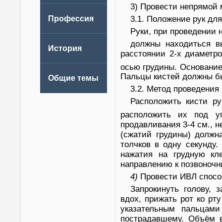
3) Провести непрямой
3.1. Положение рук дл
Руки, при проведении 
должны находиться в
расстоянии 2-х диаметро
осью грудины. Основание
Пальцы кистей должны б
3.2. Метод проведения
Расположить кисти ру
расположить их под у
продавливания 3-4 см., н
(сжатий грудины) должна
толчков в одну секунду
нажатия на грудную кл
направлению к позвоночн
4)
Провести ИВЛ способ
Запрокинуть голову, 
вдох, прижать рот ко рт
указательным пальцами
пострадавшему. Объём 