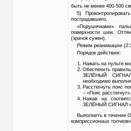
быть не менее 400-500 с
5) Проконтролироват
пострадавшего.
«Подушечками» паль
поверхности шеи. Оттян
(зрачок сужен).
Р
ежим реанимации (2:
Порядок действии:
Нажать на пульте кн
Обеспечить правиль
ЗЕЛЁНЫЙ СИГНАЛ 
необходимо выполня
Расстегнуть пояс п
– «Пояс расстегнут»
Нажав на соответ
ЗЕЛЁНЫЙ СИГНАЛ над
Выполнить в течение 
компрессионных толчков»,