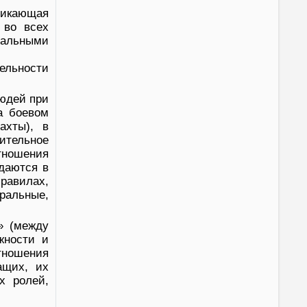
никающая
 во всех
альными
ельности
юдей при
а боевом
ахты), в
ительное
тношения
адаются в
равилах,
ральные,
» (между
жности и
ношения
ащих, их
х ролей,