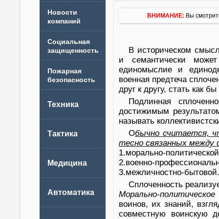
Новости
ВНИМАНИЕ:
Вы смотрите
компаний
В историческом смыс
и семантически может
единомыслие и единод
военная предтеча сплочен
друг к другу, стать как 
Подлинная сплоченно
достижимым результатом
называть коллективистск
О
бычно считается, ч
тесно связанных между 
1.морально-политической
2.военно-профессиональн
3.межличностно-бытовой
Сплоченность реализуе
Морально-политическое
воинов, их знаний, взгл
совместную воинскую де