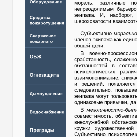
мораль, различные по
непреодолимым барьеро
экипажа. И, наоборот,
шероховатости взаимоотн
Субъективно
морально
членов экипажа как еди
общей цели.
В военно-профессио
сработанность, слаженн
обязанностей в состав
психологических разл
взаимопонимание, снижа
и решений, появляется
следовательно, повыша
экипажа могут пользоват
одинаковые привычки, да 
В
межличностно-быт
совместимость, объекти
внеслужебной обстановк
кружки художественной
Субъективно психологич