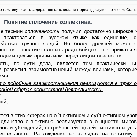
 текстовую часть содержания конспекта, материал доступен по кнопке Скача
Понятие сплочение коллектива.
ле термин
сплоченность
получил достаточно широкое 
 трактоваться в русском языке как единение, о
ействие группы людей. Но более древней может с
ности – понятие сплотить ряды бойцов – т.е. прижатьс
бы одним целым организмом перед лицом опасности.
сть, по сути дела, является тем практически ни
 развития взаимоотношений между воинами, которые
ими.
то подобные взаимоотношения реализуются в трех о
собой сферах совместной деятельности:
;
ой;
.
тся в этих сферах на объективном и субъективном уров
единство объективно реализуется в общности миров
ядов и убеждений, потребностей, целей, мотивов и уст
ятельность. Расхождения во взглядах на политику, 