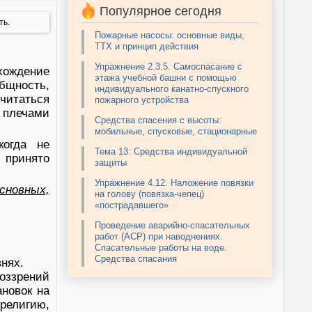
Популярное сегодня
ть.
Пожарные насосы: основные виды,
ТТХ и принцип действия
Упражнение 2.3.5. Самоспасание с
хождение
этажа учебной башни с помощью
бщность,
индивидуального канатно-спускного
читаться
пожарного устройства
я плечами
Средства спасения с высоты:
мобильные, спусковые, стационарные
когда не
Тема 13: Средства индивидуальной
 принято
защиты
Упражнение 4.12. Наложение повязки
сновных,
на голову (повязка-чепец)
«пострадавшего»
Проведение аварийно-спасательных
работ (АСР) при наводнениях.
Спасательные работы на воде.
Средства спасания
нях.
оззрений
ановок на
религию,