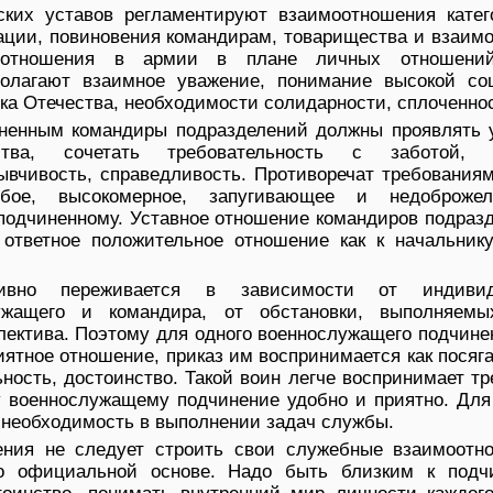
ских уставов регламентируют взаимоотношения катег
ации, повиновения командирам, товарищества и взаимо
оотношения в армии в плане личных отношени
олагают взаимное уважение, понимание высокой со
ика Отечества, необходимости солидарности, сплоченно
иненным командиры подразделений должны проявлять 
тва, сочетать требовательность с заботой, д
ывчивость, справедливость. Противоречат требования
рубое, высокомерное, запугивающее и недоброжел
подчиненному. Уставное отношение командиров подраз
ответное положительное отношение как к начальнику
тивно переживается в зависимости от индивид
ужащего и командира, от обстановки, выполняемы
лектива. Поэтому для одного военнослужащего подчине
иятное отношение, приказ им воспринимается как посяг
ьность, достоинство. Такой воин легче воспринимает т
у военнослужащему подчинение удобно и приятно. Для 
 необходимость в выполнении задач службы.
ения не следует строить свои служебные взаимоотн
о официальной основе. Надо быть близким к подч