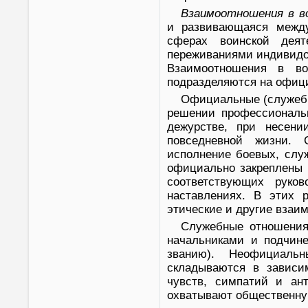
Взаимоотношения в в
и развивающаяся межд
сферах воинской деят
переживаниями индивидо
Взаимоотношения в во
подразделяются на офиц
Официальные (служебн
решении профессиональ
дежурстве, при несени
повседневной жизни. 
исполнение боевых, слу
официально закреплены в
соответствующих руков
наставлениях. В этих 
этические и другие взаи
Служебные отношения
начальниками и подчин
званию). Неофициаль
складываются в зависи
чувств, симпатий и ант
охватывают общественную