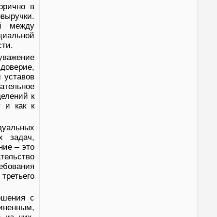
орично в
выручки.
й между
циальной
сти.
уважение
оверие,
м уставов
ательное
делений к
 и как к
уальных
х задач,
ние – это
ательство
ребования
третьего
ошения с
иненным,