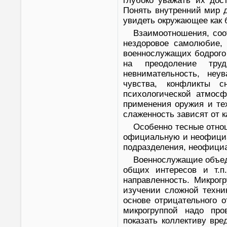
глубоко уважать их дос
Понять внутренний мир д
увидеть окружающее как б
Взаимоотношения, соо
нездоровое самолюбие, 
военнослужащих бодрого
на преодоление труд
невнимательность, неу
чувства, конфликты с
психологической атмосф
применения оружия и тех
слаженность зависят от 
Особенно тесные отно
официальную и неофициа
подразделения, неофициа
Военнослужащие объед
общих интересов и т.п
направленность. Микрог
изучении сложной техни
основе отрицательного 
микрогруппой надо про
показать коллективу вре