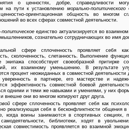
нятия о ценностях, добре, справедливости мог
м на пути к установлению
морально-политического
е
 ценностно-ориентационная общность во многом сг
ошений во всех сферах совместной деятельности.
-политическое
единство актуализируется во взаимном
номышленников, сознательно сотрудничающих во имя до
нальной сфере сплоченность проявляет себя ка
ость, сколоченность, слетанность. Выполнение функци
е экипажа способствует своеобразной притирке со
ичий, их взаимному уменьшению. В результате ул
ется процент неожиданных в совместной деятельности 
 уверенность в партнере, его мастерстве и надежн
ется эффективность совместной боевой деятельност
ься одними и теми же навыками и умениями, у них фо
и внешне они во многом копируют друг друга.
овой
сфере сплоченность проявляет себя как психоло
вно реализующая себя в бесконфликтности общения в 
е, когда воины занимаются в спортивных секциях, 
 самодеятельности, библиотеки, ходят в увольнени
еская совместимость проявляется во взаимной эмоци