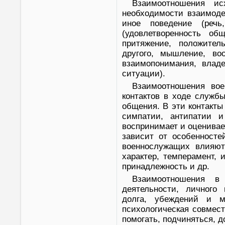
Взаимоотношения ис
необходимости взаимоде
иное поведение (речь
(удовлетворенность об
притяжение, положител
другого, мышление, во
взаимопонимания, влад
ситуации).
Взаимоотношения во
контактов в ходе служб
общения. В эти контакты
симпатии, антипатии и
воспринимает и оценивает
зависит от особенносте
военнослужащих влияют 
характер, темперамент, 
принадлежность и др.
Взаимоотношения в 
деятельности, личного 
долга, убеждений и м
психологическая совмест
помогать, подчиняться, 