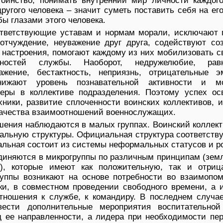
тоинство, понимать внутренний мир личности каждого
ругого человека – значит суметь поставить себя на ег
ы глазами этого человека.
тветствующие уставам и нормам морали, исключают г
отчуждение, неуважение друг друга, содействуют со
 настроения, помогают каждому из них мобилизовать с
ностей службы. Наоборот, недружелюбие, равн
важение, бестактность, неприязнь, отрицательные 
нижают уровень познавательной активности и м
еры в коллективе подразделения. Поэтому успех ос
ники, развитие сплоченности воинских коллективов, 
качества взаимоотношений военнослужащих.
шения наблюдаются в малых группах. Воинский коллект
льную структуры. Официальная структура соответству
льная состоит из системы неформальных статусов и р
иняются в микрогруппы по различным принципам (земл
.), которые имеют как положительную, так и отриц
руппы возникают на основе потребности во взаимопо
ки, в совместном проведении свободного времени, а и
отношения к службе, к командиру. В последнем случае
вести дополнительные мероприятия воспитательной
д ее направленности, а лидера при необходимости пе