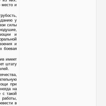
 из них.
о место и
рубость,
зданию у
вои силы
одушие,
эмоции и
оральной
воения и
их боевая
ив имеет
ет штату
олей.
ячества,
ательную
мощи при
ногда на
 с такой
 работы,
ревести в