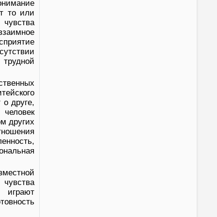
онимание
т то или
чувства
взаимное
сприятие
сутствии
 трудной
ственных
тейского
 о друге,
 человек
ом других
тношения
енность,
иональная
местной
 чувства
х играют
отовность