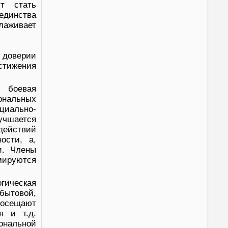
ут стать
динства
лаживает
 доверии
стижения
к боевая
ональных
циально-
учшается
действий
ости, а,
и. Члены
рмируются
гическая
бытовой,
посещают
я и т.д.
ональной