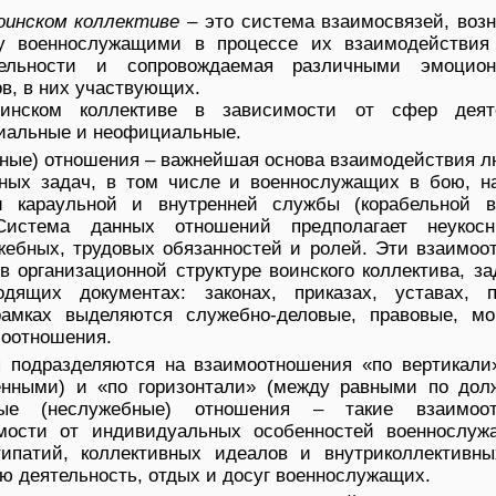
оинском коллективе
– это система взаимосвязей, воз
у военнослужащими в процессе их взаимодействия
ельности и сопровождаемая различными эмоцион
в, в них участвующих.
инском коллективе в зависимости от сфер деят
иальные и неофициальные.
ые) отношения – важнейшая основа взаимодействия л
ных задач, в том числе и военнослужащих в бою, н
и караульной и внутренней службы (корабельной в
Система данных отношений предполагает неукосн
жебных, трудовых обязанностей и ролей. Эти взаимоо
 организационной структуре воинского коллектива, з
одящих документах: законах, приказах, уставах, п
рамках выделяются служебно-деловые, правовые, мо
моотношения.
 подразделяются на взаимоотношения «по вертикали
енными) и «по горизонтали» (между равными по дол
ные (неслужебные) отношения – такие взаимоот
мости от индивидуальных особенностей военнослуж
ипатий, коллективных идеалов и внутриколлективны
 деятельность, отдых и досуг военнослужащих.