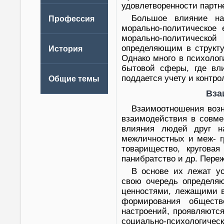
удовлетворенности партне
Большое влияние на
морально-политическое 
морально-политическо
определяющим в структу
Однако много в психоло
бытовой сферы, где вл
поддается учету и контр
Вза
Взаимоотношения возн
взаимодействия в совме
влияния людей друг н
межличностных и меж- г
товарищество, круговая
панибратство и др. Переж
В основе их лежат ус
свою очередь определяю
ценностями, лежащими в
формирования обществ
настроений, проявляютс
социально-психологическ