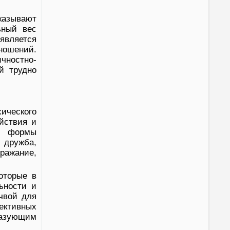
казывают
ьный вес
является
ношений.
чностно-
й трудно
ического
йствия и
ли формы
 дружба,
ражание,
оторые в
ьности и
чвой для
ективных
разующим