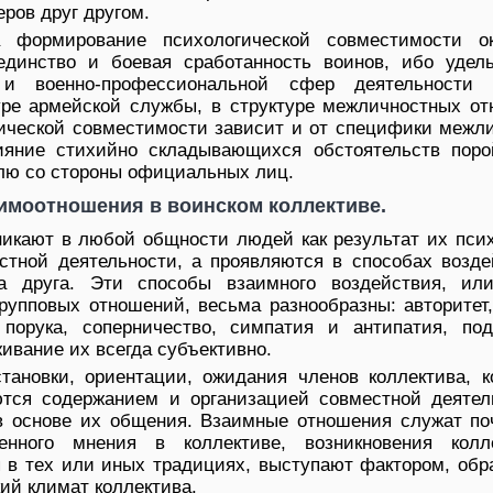
ров друг другом.
 формирование психологической совместимости о
единство и боевая сработанность воинов, ибо удел
й и военно-профессиональной сфер деятельности 
ре армейской службы, в структуре межличностных от
гической совместимости зависит и от специфики межли
ияние стихийно складывающихся обстоятельств поро
олю со стороны официальных лиц.
имоотношения в воинском коллективе.
икают в любой общности людей как результат их псих
стной деятельности, а проявляются в способах возде
а друга. Эти способы взаимного воздействия, и
рупповых отношений, весьма разнообразны: авторитет,
 порука, соперничество, симпатия и антипатия, под
ивание их всегда субъективно.
тановки, ориентации, ожидания членов коллектива, к
тся содержанием и организацией совместной деятел
 основе их общения. Взаимные отношения служат по
енного мнения в коллективе, возникновения колл
я в тех или иных традициях, выступают фактором, об
ий климат коллектива.