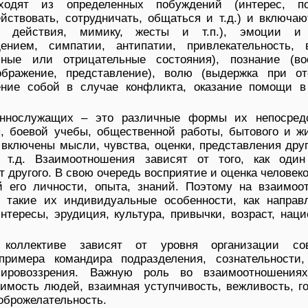
ходят из определенных побуждений (интерес, п
йствовать, сотрудничать, общаться и т.д.) и включаю
, действия, мимику, жесты и т.п.), эмоции и 
щением, симпатии, антипатии, привлекательность, 
ьные или отрицательные состояния), познание (во
ображение, представление), волю (выдержка при от
ение собой в случае конфликта, оказание помощи в
еннослужащих – это различные формы их непосред
ы, боевой учебы, общественной работы, бытового и жи
 включены мысли, чувства, оценки, представления друг
 т.д. Взаимоотношения зависят от того, как один
 другого. В свою очередь восприятие и оценка человек
й его личности, опыта, знаний. Поэтому на взаимоо
такие их индивидуальные особенности, как направл
интересы, эрудиция, культура, привычки, возраст, нац
коллективе зависят от уровня организации сов
примера командира подразделения, сознательности,
ировоззрения. Важную роль во взаимоотношения
имость людей, взаимная уступчивость, вежливость, г
доброжелательность.