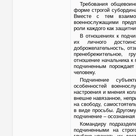
Требования общевоин
форме строгой субордин
Вместе с тем взаим
военнослужащими предп
роли каждого как защитн
В отношениях к подч
их личного достоинс
доброжелательность, отз
пренебрежительное, г
отношение начальника к 
подчиненным порождает 
человеку.
Подчинение субъек
особенностей военносл
настроения и мнения кол
внешне навязанное, непр
на свободу, самостоятел
в виде просьбы. Другом
подчинение – осознанная
Командиру подраздел
подчиненными на строг