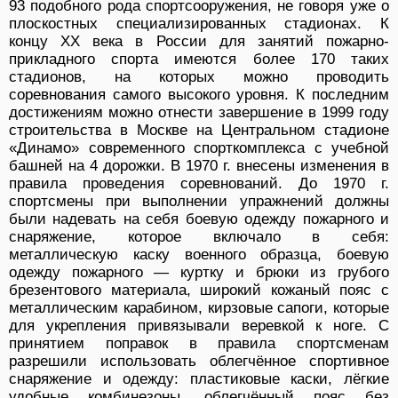
93 подобного рода спортсооружения, не говоря уже о
плоскостных специализированных стадионах. К
концу XX века в России для занятий пожарно-
прикладного спорта имеются более 170 таких
стадионов, на которых можно проводить
соревнования самого высокого уровня. К последним
достижениям можно отнести завершение в 1999 году
строительства в Москве на Центральном стадионе
«Динамо» современного спорткомплекса с учебной
башней на 4 дорожки. В 1970 г. внесены изменения в
правила проведения соревнований. До 1970 г.
спортсмены при выполнении упражнений должны
были надевать на себя боевую одежду пожарного и
снаряжение, которое включало в себя:
металлическую каску военного образца, боевую
одежду пожарного — куртку и брюки из грубого
брезентового материала, широкий кожаный пояс с
металлическим карабином, кирзовые сапоги, которые
для укрепления привязывали веревкой к ноге. С
принятием поправок в правила спортсменам
разрешили использовать облегчённое спортивное
снаряжение и одежду: пластиковые каски, лёгкие
удобные комбинезоны, облегчённый пояс без