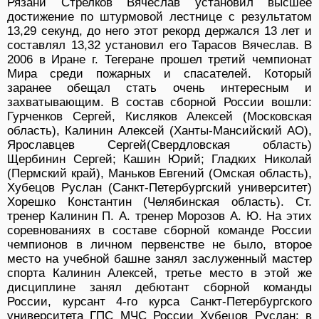
Рязани Стрелков Вячеслав установил высшее
достижение по штурмовой лестнице с результатом
13,29 секунд, до него этот рекорд держался 13 лет и
составлял 13,32 установил его Тарасов Вячеслав. В
2006 в Иране г. Тегеране прошел третий чемпионат
Мира среди пожарных и спасателей. Который
заранее обещал стать очень интересным и
захватывающим. В состав сборной России вошли:
Гурченков Сергей, Кисляков Алексей (Московская
область), Калинин Алексей (Ханты-Мансийский АО),
Ярославцев Сергей(Свердловская область)
Щербинин Сергей; Кашин Юрий; Гладких Николай
(Пермский край), Маньков Евгений (Омская область),
Хубецов Руслан (Санкт-Петербургский университет)
Хорешко Константин (Челябинская область). Ст.
тренер Калинин П. А. тренер Морозов А. Ю. На этих
соревнованиях в составе сборной команде России
чемпионов в личном первенстве не было, второе
место на учебной башне занял заслуженный мастер
спорта Калинин Алексей, третье место в этой же
дисциплине занял дебютант сборной команды
России, курсант 4-го курса Санкт-Петербургского
университета ГПС МЧС России Хубецов Руслан; в