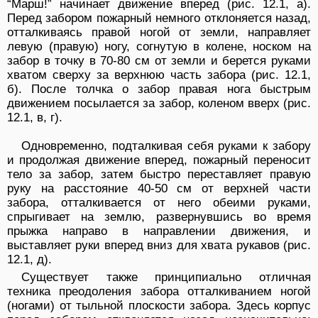
“Марш!” начи­нает движение вперед (рис. 12.1, а).
Перед забором пожарный немного отклоняется назад,
отталкиваясь правой ногой от земли, направляет
левую (правую) ногу, согнутую в колене, носком на
забор в точку в 70-80 см от земли и берется руками
хватом сверху за верхнюю часть забора (рис. 12.1,
б). После толчка о забор правая нога быстрым
движением посылается за забор, коленом вверх (рис.
12.1, в, г).
Одновременно, подталкивая себя руками к забору
и продолжая дви­жение вперед, пожарный переносит
тело за забор, затем быстро переста­вляет правую
руку на расстояние 40-50 см от верхней части
забора, отталкивается от него обеими руками,
спрыгивает на землю, развернувшись во время
прыжка направо в направлении движения, и
выставляет руки вперед вниз для хвата рукавов (рис.
12.1, д).
Существует также принципиально отличная
техника преодоления забора отталкиванием ногой
(ногами) от тыльной плоскости забора. Здесь корпус