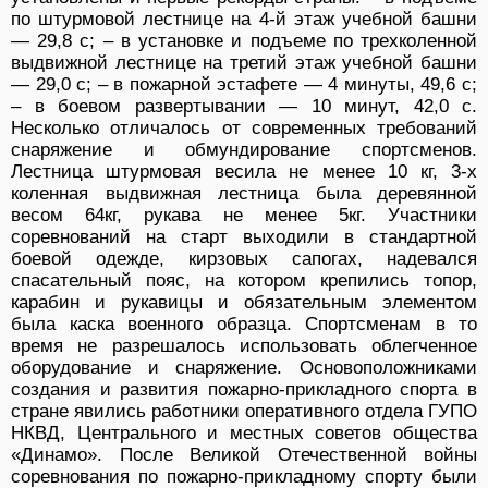
по штурмовой лестнице на 4-й этаж учебной башни
— 29,8 с; – в установке и подъеме по трехколенной
выдвижной лестнице на третий этаж учебной башни
— 29,0 с; – в пожарной эстафете — 4 минуты, 49,6 с;
– в боевом развертывании — 10 минут, 42,0 с.
Несколько отличалось от современных требований
снаряжение и обмундирование спортсменов.
Лестница штурмовая весила не менее 10 кг, 3-х
коленная выдвижная лестница была деревянной
весом 64кг, рукава не менее 5кг. Участники
соревнований на старт выходили в стандартной
боевой одежде, кирзовых сапогах, надевался
спасательный пояс, на котором крепились топор,
карабин и рукавицы и обязательным элементом
была каска военного образца. Спортсменам в то
время не разрешалось использовать облегченное
оборудование и снаряжение. Основоположниками
создания и развития пожарно-прикладного спорта в
стране явились работники оперативного отдела ГУПО
НКВД, Центрального и местных советов общества
«Динамо». После Великой Отечественной войны
соревнования по пожарно-прикладному спорту были