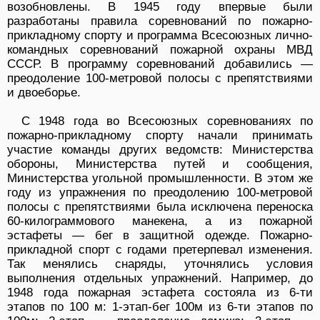
возобновлены. В 1945 году впервые были
разработаны правила соревнований по пожарно-
прикладному спорту и программа Всесоюзных лично-
командных соревнований пожарной охраны МВД
СССР. В программу соревнований добавились —
преодоление 100-метровой полосы с препятствиями
и двоеборье.
С 1948 года во Всесоюзных соревнованиях по
пожарно-прикладному спорту начали принимать
участие команды других ведомств: Министерства
обороны, Министерства путей и сообщения,
Министерства угольной промышленности. В этом же
году из упражнения по преодолению 100-метровой
полосы с препятствиями была исключена переноска
60-килограммового манекена, а из пожарной
эстафеты — бег в защитной одежде. Пожарно-
прикладной спорт с годами претерпевал изменения.
Так менялись снаряды, уточнялись условия
выполнения отдельных упражнений. Например, до
1948 года пожарная эстафета состояла из 6-ти
этапов по 100 м: 1-этап-бег 100м из 6-ти этапов по