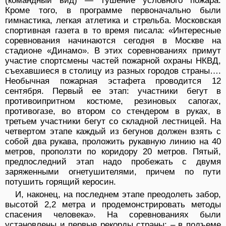
(командный вид) — тушение условного пожара.
Кроме того, в программе первоначально были
гимнастика, легкая атлетика и стрельба. Московская
спортивная газета в то время писала: «Интересные
соревнования начинаются сегодня в Москве на
стадионе «Динамо». В этих соревнованиях примут
участие спортсмены частей пожарной охраны НКВД,
съехавшиеся в столицу из разных городов страны….
Необычная пожарная эстафета проводится 12
сентября. Первый ее этап: участники бегут в
противоипритном костюме, резиновых сапогах,
противогазе, во втором со стендером в руках, в
третьем участники бегут со складной лестницей. На
четвертом этапе каждый из бегунов должен взять с
собой два рукава, проложить рукавную линию на 40
метров, проползти по коридору 20 метров. Пятый,
предпоследний этап надо пробежать с двумя
заряженными огнетушителями, причем по пути
потушить горящий керосин.
И, наконец, на последнем этапе преодолеть забор,
высотой 2,2 метра и продемонстрировать методы
спасения человека». На соревнованиях были
установлены и первые рекорды страны: – в подъеме