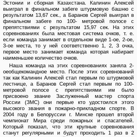
Эстонии и сборная Казахстана. Калинин Алексей
выиграл в финальном забеге штурмовую башню с
результатом 13,67 сек., а Баранов Сергей выиграл в
финальном забеге по 100- метровой полосе с
препятствиями с результатом 15,97 сек. На этих
соревнованиях была местовая система очков, т. е.
если команда занимает в отдельном виде 1-ое, 2-ое,
3-ое места, то у ней соответственно 1, 2, 3 очка,
первое место занимает команда которая набирает
наименьшее количество очков.
Наша команда на этих соревнованиях заняла 2-
оеобщекомандное место. После этих соревнований
так как Калинин Алексей стал первым по штурмовой
лестнице, а Баранов Сергей стал первым по 100-
метровой полосе с препятствиями им было
присвоено звание Заслуженный мастер спорта
России (ЗМС) они первые кто удостоился этого
высокого звания в пожарно-прикладном спорте. В
2004 году в Белоруссии г. Минске прошел второй
чемпионат Мира среди пожарных и спасателей.
Который показал, что эти крупные соревнования
станут регулярными и будут проходить 1 раз в 2