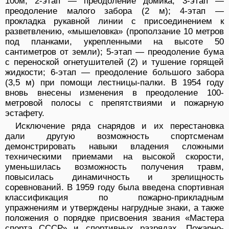
100м; 2-этап — преодоление домика; 3-этап —
преодоление малого забора (2 м); 4-этап —
прокладка рукавной линии с присоединением к
разветвлению, «мышеловка» (проползание 10 метров
под планками, укрепленными на высоте 50
сантиметров от земли); 5-этап — преодоление бума
с переноской огнетушителей (2) и тушение горящей
жидкости; 6-этап — преодоление большого забора
(3,5 м) при помощи лестницы-палки. В 1954 году
вновь внесены изменения в преодоление 100-
метровой полосы с препятствиями и пожарную
эстафету.
Исключение ряда снарядов и их перестановка
дали другую возможность спортсменам
демонстрировать навыки владения сложными
техническими приемами на высокой скорости,
уменьшилась возможность получения травм,
повысилась динамичность и зрелищность
соревнований. В 1959 году была введена спортивная
классификация по пожарно-прикладным
упражнениям и утверждены нагрудные знаки, а также
положения о порядке присвоения звания «Мастера
спорта СССР» и спортивных разрядах. Пожарно-