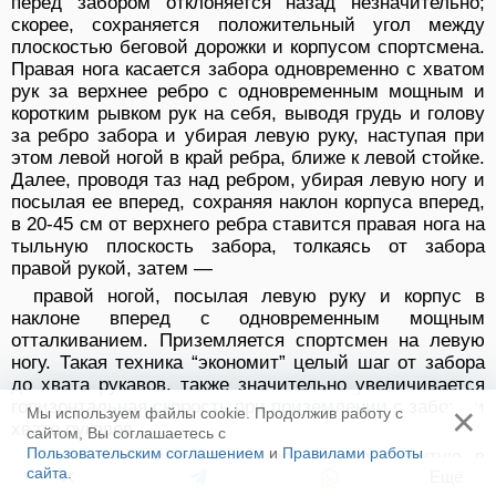
перед забором отклоняется назад незначительно;
скорее, сохра­няется положительный угол между
плоскостью беговой дорожки и корпу­сом спортсмена.
Правая нога касается забора одновременно с хватом
рук за верхнее ребро с одновременным мощным и
коротким рывком рук на себя, выводя грудь и голову
за ребро забора и убирая левую руку, наступая при
этом левой ногой в край ребра, ближе к левой стойке.
Далее, проводя таз над ребром, убирая левую ногу и
посылая ее вперед, сохраняя наклон корпуса вперед,
в 20-45 см от верхнего ребра ставится правая нога на
тыльную плоскость забора, толкаясь от забора
правой рукой, затем —
правой ногой, посылая левую руку и корпус в
наклоне вперед с одновре­менным мощным
отталкиванием. Приземляется спортсмен на левую
ногу. Такая техника “экономит” целый шаг от забора
до хвата рукавов, также значительно увеличивается
горизонтальная скорость при приземлении с забора и
×
Мы используем файлы cookie. Продолжив работу с
хвате рукавов.
сайтом, Вы соглашаетесь с
Пользовательским соглашением
и
Правилами работы
После приземления на ногу, слегка согнутую в
сайта
.
Ещё
колене, пожарный делает шаг правой ногой и