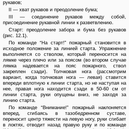
рукавов;
II — хват рукавов и преодоление бума;
III — соединение рукавов между собой,
присоединение рукавной линии к разветвлению.
Старт: преодоление забора и бума без рукавов
(рис. 12.1).
По команде “На старт!” пожарный становится в
исходное положение за линией старта. Упражнение
выполняется со стволом, который перено­сится на
лямке через плечо или за поясом (во втором случае
лямка наде­вается на пояс пожарного, ствол
закреплен сзади). Толчковая нога (рассмот­рим
вариант, когда толчковая нога — левая) ставится
впереди вплотную к линии старта, но не наступая на
нее, правая нога находится сзади в 50-60 см от
линии старта, руки опущены вниз, не заходя за
линию старта.
По команде “Внимание!” пожарный наклоняется
вперед, сгибаясь в тазобедренном суставе,
переносит центр тяжести на левую ногу, руки сгибает
в локтях, отводит назад правую руку и по команде