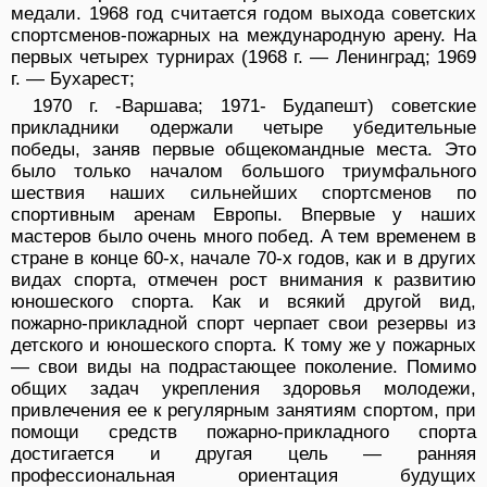
медали. 1968 год считается годом выхода советских
спортсменов-пожарных на международную арену. На
первых четырех турнирах (1968 г. — Ленинград; 1969
г. — Бухарест;
1970 г. -Варшава; 1971- Будапешт) советские
прикладники одержали четыре убедительные
победы, заняв первые общекомандные места. Это
было только началом большого триумфального
шествия наших сильнейших спортсменов по
спортивным аренам Европы. Впервые у наших
мастеров было очень много побед. А тем временем в
стране в конце 60-х, начале 70-х годов, как и в других
видах спорта, отмечен рост внимания к развитию
юношеского спорта. Как и всякий другой вид,
пожарно-прикладной спорт черпает свои резервы из
детского и юношеского спорта. К тому же у пожарных
— свои виды на подрастающее поколение. Помимо
общих задач укрепления здоровья молодежи,
привлечения ее к регулярным занятиям спортом, при
помощи средств пожарно-прикладного спорта
достигается и другая цель — ранняя
профессиональная ориентация будущих