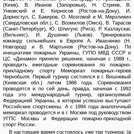
(Киев), В. Иванов (Запорожье), Н. Стриев, В.
Унковский и Е. Кирносов (Ростов-на-Дону), И.
Дорностул, С. Бакиров, О. Мозговой и М. Мерзликин
(Свердловская обл.), С. Возмилов (Омск), В. Тарасов
(Санкт-Петербург), Ю. Шпигунс (Рига), Р. Казлаускас
(Вильнюс), И. Душенко (Львов). Тренировали
команду сильнейших в Европе А. Ивахненко (Н.
Новгород) и В. Мартынов (Ростов-на-Дону). По
инициативе пожарных Украины, ГУПО МВД СССР и
ЦС «Динамо» приняли решение, начиная с 1988 г.,
проводить ежегодные соревнования по пожарно-
прикладному спорту Мемориал пожарных-героев
Чернобыля. Первый турнир состоялся в г. Вишневый
(Киевская обл.) летом 1988 года. Соревнования
проводятся и по сей день, правда, начиная с 1992
года это международный турнир, организуемый
Федерацией Украины, в котором успешно выступают
Российские спортсмены. А с 1994 года аналогичный
мемориал проводится и в г. Москве под руководством
УГПС Москвы и Федерации пожарно-прикладной
спорт России.
В настоящее время состоялось уже три турнира: (в