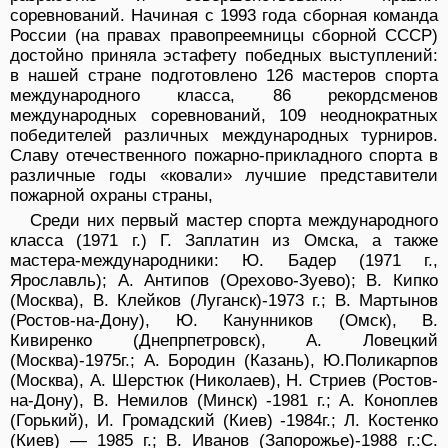
соревнований. Начиная с 1993 года сборная команда
России (на правах правопреемницы сборной СССР)
достойно приняла эстафету победных выступлений:
в нашей стране подготовлено 126 мастеров спорта
международного класса, 86 рекордсменов
международных соревнований, 109 неоднократных
победителей различных международных турниров.
Славу отечественного пожарно-прикладного спорта в
различные годы «ковали» лучшие представители
пожарной охраны страны,
Среди них первый мастер спорта международного
класса (1971 г.) Г. Заплатин из Омска, а также
мастера-международники: Ю. Бадер (1971 г.,
Ярославль); А. Антипов (Орехово-Зуево); В. Кипко
(Москва), В. Клейков (Луганск)-1973 г.; В. Мартынов
(Ростов-на-Дону), Ю. Канунников (Омск), В.
Кивиренко (Днепрпетровск), А. Ловецкий
(Москва)-1975г.; А. Бородин (Казань), Ю.Поликарпов
(Москва), А. Шерстюк (Николаев), Н. Стриев (Ростов-
на-Дону), В. Немилов (Минск) -1981 г.; А. Коноплев
(Горький), И. Громадский (Киев) -1984г.; Л. Костенко
(Киев) — 1985 г.; В. Иванов (Запорожье)-1988 г.:С.