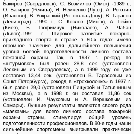
Бакиров (Свердловск), С. Возмилов (Омск) -1989 г.;
О. Багиров (Речица), Я. Немченко (Луцк), А. Рогозин
(Иваново), В. Ункраский (Ростов-на-Дону), В. Тарасов
(Ленинград) -1990 г.; С. Козлов (Минск), А. Гейко
(Киев), В. Трофимчук (Николаев), А. Чабан
(Львов)-1991 г. Широкое развитие пожарно-
прикладного спорта в стране в 80-х годах имело
огромное значение для дальнейшего повышения
уровня боевой подготовленности личного состава
пожарной охраны. Так, в 1937 г. рекорд по
«штурмовке» был равен 28,8 сек (установлен
Лескиным из Свердловска), а в 1999 году он уже
составил 13,44 сек. (установлен В. Тарасовым из
Санкт-Петербурга), рекорд в «трехколенке» в 1937 г.
был равен 29,0 (установлен Пищурой и Татьяниным
из Москвы), а в 1998 г. он составил 11,86 сек
(установлен И. Чауковым и А. Вершковым из
Самары). Лучшие результаты являются своего рода
«маяками» для всего личного состава пожарной
охраны страны, стимулируя общий уровень
подготовленности профессионалов. В 80-е годы наши
сильнейшие спортсмены выигрывали практически