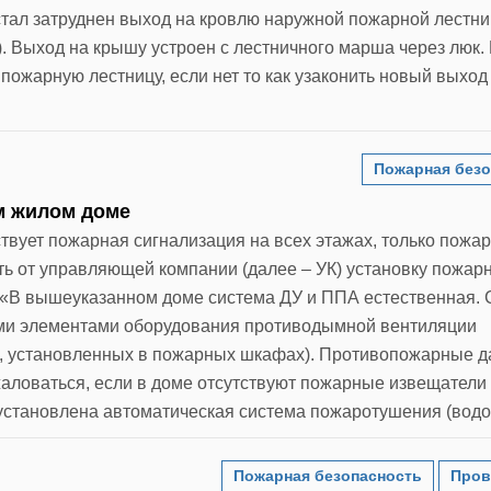
 стал затруднен выход на кровлю наружной пожарной лестн
о). Выход на крышу устроен с лестничного марша через люк
пожарную лестницу, если нет то как узаконить новый выход
Пожарная безо
м жилом доме
твует пожарная сигнализация на всех этажах, только пожа
ть от управляющей компании (далее – УК) установку пожар
 «В вышеуказанном доме система ДУ и ППА естественная. 
ыми элементами оборудования противодымной вентиляции
к, установленных в пожарных шкафах). Противопожарные д
жаловаться, если в доме отсутствуют пожарные извещатели
установлена автоматическая система пожаротушения (водо
Пожарная безопасность
Пров