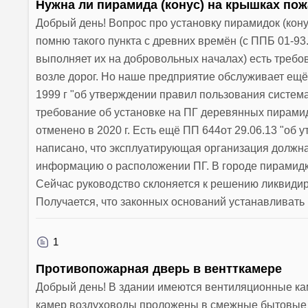
Нужна ли пирамида (конус) на крышках по
Добрый день! Вопрос про установку пирамидок (кон
помню такого пункта с древних времён (с ППБ 01-93
выполняет их на добровольных началах) есть требо
возле дорог. Но наше предприятие обслуживает ещё
1999 г "об утверждении правил пользования систем
требование об установке на ПГ деревянных пирамидок
отменено в 2020 г. Есть ещё ПП 644от 29.06.13 "об
написано, что эксплуатирующая организация должна
информацию о расположении ПГ. В городе пирамидки 
Сейчас руководство склоняется к решению ликвидир
Получается, что законных оснований устанавливать и
1
Противопожарная дверь в вентткамере
Добрый день! В здании имеются вентиляционные ка
камер воздуховоды проложены в смежные бытовые 