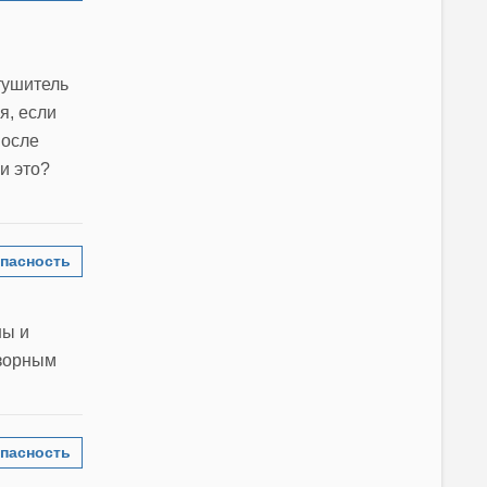
тушитель
я, если
после
и это?
пасность
ны и
дзорным
пасность