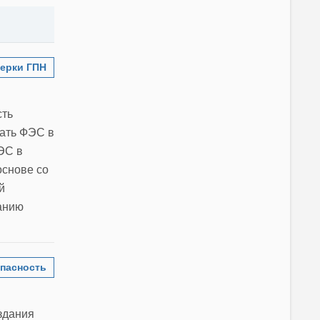
ерки ГПН
сть
вать ФЭС в
ЭС в
основе со
й
ланию
пасность
здания