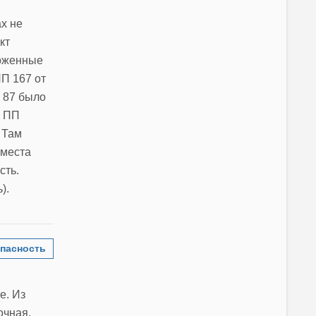
х не
кт
ложенные
П 167 от
. 87 было
о ПП
 Там
 места
сть.
).
пасность
е. Из
очная.