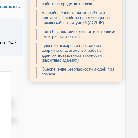
работе на средствах связи
пасность
Аварийно-спасательные работы и
неотложные работы при ликвидации
чрезвычайных ситуаций (АСДНР)
Тема 6. Электрический ток и источники
электрического тока
вет "как
Тушение пожаров и проведение
аварийно-спасательных работ в
зданиях повышенной этажности
(высотных зданиях)
Обеспечение безопасности людей при
пожаре
а
ких
чивает
енее 1
а от
 зрения
о