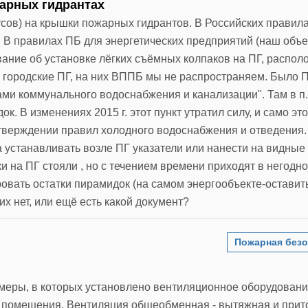
жарных гидрантах
усов) на крышки пожарных гидрантов. В Российских правила
. В правилах ПБ для энергетических предприятий (наш объе
вание об установке лёгких съёмных колпаков на ПГ, распо
 городские ПГ, на них ВППБ мы не распространяем. Было П
ами коммунального водоснабжения и канализации". Там в п
. В изменениях 2015 г. этот пункт утратил силу, и само эт
 утверждении правил холодного водоснабжения и отведения.
 устанавливать возле ПГ указатели или нанести на видные
на ПГ стояли , но с течением времени приходят в негодно
овать остатки пирамидок (на самом энергообъекте-оставить
х нет, или ещё есть какой документ?
Пожарная безо
меры, в которых установлено вентиляционное оборудовани
помещения. Вентиляция общеобменная - вытяжная и прит