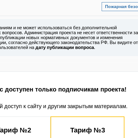
Пожарная безо
аниям и не может использоваться без дополнительной
вопросов. Администрация проекта не несет ответственности за
 публикации новых нормативных документов и изменения
ии, согласно действующего законодательства РФ. Вы видите от
пользователей на
дату публикации вопроса
.
противопожарного режима в Российской Федерации,
РФ от 16 сентября 2020 г. N 1479 в
отношении объект
с доступен только подписчикам проекта!
(за исключением торговых, производственных и складс
персоналом, осуществляющим круглосуточную охрану)
уточное дежурство обслуживающего персонала и обеспе
 доступ к сайту и другим закрытым материалам.
 исправными ручными электрическими фонарями (не м
дивидуальной защиты органов дыхания и зрения человек
 1 средства индивидуальной защиты органов дыхания и
го дежурного.
Тариф №2
Тариф №3
 веревочными лестницами в Правилах противопожарног