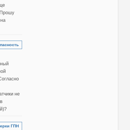
ице
. Прошу
 на
пасность
рный
ной
Согласно
атчики не
 в
й)?
ерки ГПН