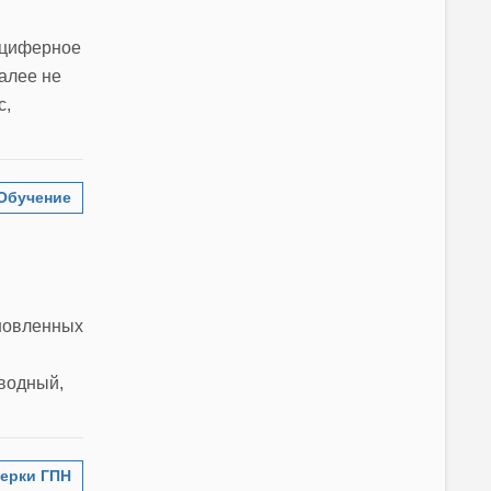
-циферное
далее не
с,
Обучение
ановленных
вводный,
ерки ГПН