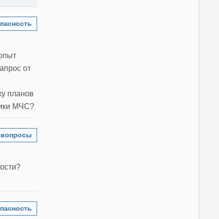
пасность
 опыт
апрос от
ку планов
ники МЧС?
 вопросы
ности?
пасность