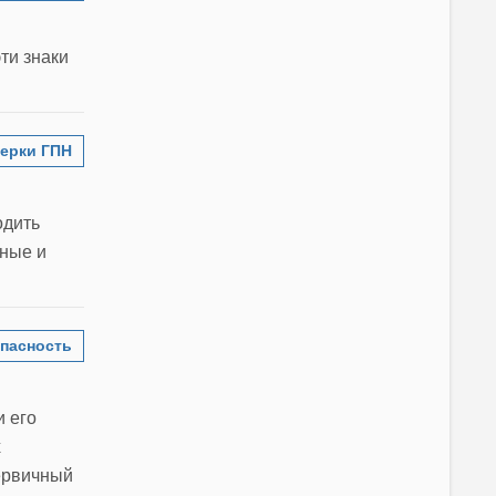
ти знаки
ерки ГПН
одить
чные и
пасность
и его
х
первичный