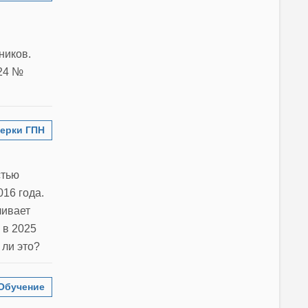
ников.
024 №
ерки ГПН
стью
16 года.
ливает
 в 2025
ли это?
Обучение