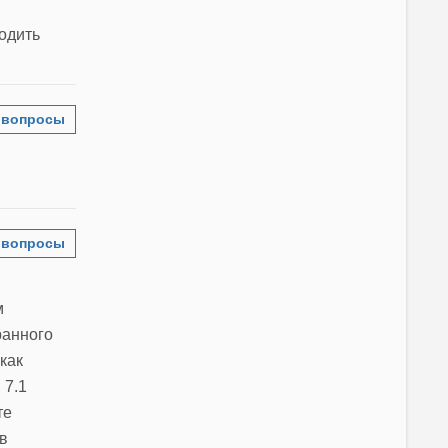
водить
 вопросы
 вопросы
м
ранного
как
 7.1
те
в