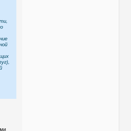
ти,
по
ние
ной
ющих
уг),
й
ами