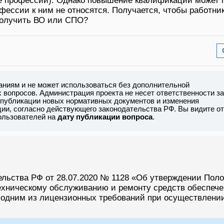
е профессии). Однако повышение квалификации может 
ессии к ним не относятся. Получается, чтобы работни
получить ВО или СПО?
аниям и не может использоваться без дополнительной
вопросов. Администрация проекта не несет ответственности за
 публикации новых нормативных документов и изменения
ии, согласно действующего законодательства РФ. Вы видите от
пользователей на
дату публикации вопроса
.
тельства РФ от 28.07.2020 № 1128 «Об утверждении Пол
техническому обслуживанию и ремонту средств обеспеч
 одним из лицензионных требований при осуществлени