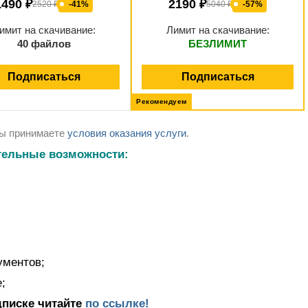
1490 ₽
2190 ₽
2520 ₽
-41%
5040 ₽
-57%
имит на скачивание:
Лимит на скачивание:
40 файлов
БЕЗЛИМИТ
Подписаться
Подписаться
Рекомендуем
Вы принимаете
условия оказания услуги
.
тельные возможности:
ументов;
;
дписке читайте
по ссылке!