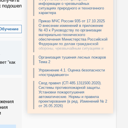
получить
информации о чрезвычайных
к подошел
ситуациях природного и техногенного
характера
Приказ МЧС России 935 от 17.10.2025
О внесении изменений в приложение
Обучение
№ 43 к Руководству по организации
материально-технического
обеспечения Министерства Российской
Федерации по делам гражданской
обороны, чрезвычайным ситуациям и
ликвидации последствий стихийных
Организация тушения лесных пожаров
бедствий, утвержденному приказом
вет "как
Тема 2
МЧС России от 1 октября 2020 г. № 737
Упражнение 4.1. Оценка безопасности
«пострадавшего»
Свод правил (СП 485.1311500.2020).
Системы противопожарной защиты.
Установки пожаротушения
автоматические. Нормы и правила
ожения
проектирования (в ред. Изменений № 2
от 26.05.2026)
ения
и