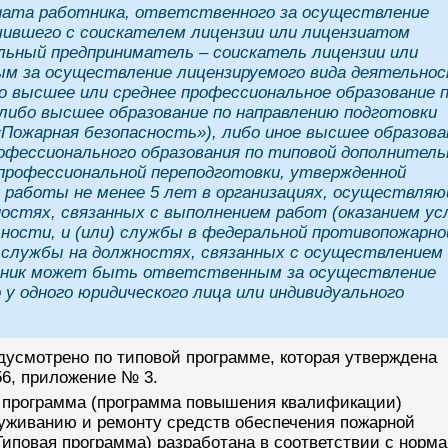
зиата работника, ответственного за осуществление
чившего с соискателем лицензии или лицензиатом
альный предприниматель – соискатель лицензии или
м за осуществление лицензируемого вида деятельнос
о высшее или среднее профессиональное образование 
либо высшее образование по направлению подготовки
«Пожарная безопасность»), либо иное высшее образова
рофессионального образования по типовой дополнитель
профессиональной переподготовки, утвержденной
 работы не менее 5 лет в организациях, осуществля
остях, связанных с выполнением работ (оказанием усл
ости, и (или) службы в федеральной противопожарно
 службы на должностях, связанных с осуществлением
отник может быть ответственным за осуществление
у одного юридического лица или индивидуального
усмотрено по типовой программе, которая утверждена
56, приложение № 3.
 программа (программа повышения квалификации)
луживанию и ремонту средств обеспечения пожарной
Типовая программа) разработана в соответствии с норм