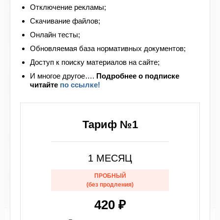
проекта на здания, рабочая и исполнительная
Отключение рекламы;
документация, документы, подтверждающие
Скачивание файлов;
ввод в эксплуатацию вполне могут
компенсировать отсутствие технического
Онлайн тесты;
паспорта.
Обновляемая база нормативных документов;
С точки зрения федерального
Доступ к поиску материалов на сайте;
государственного пожарного надзора, если для
И многое другое….
Подробнее
о подписке
проверки соблюдения требований пожарной
читайте
по ссылке!
безопасности понадобится технический паспорт,
то его отсутствие будет являться нарушением п.
13 Правил противопожарного режима.
Тариф №1
Также читайте дополнительный материал
по теме:
«
Документы по пожарной безопасности
на объекте: для организаций и предприятий
».
1 МЕСЯЦ
Возможно Вас заинтересует ответ на
вопрос:
«
Восстановление документации на
ПРОБНЫЙ
объект
».
(без продления)
420 ₽