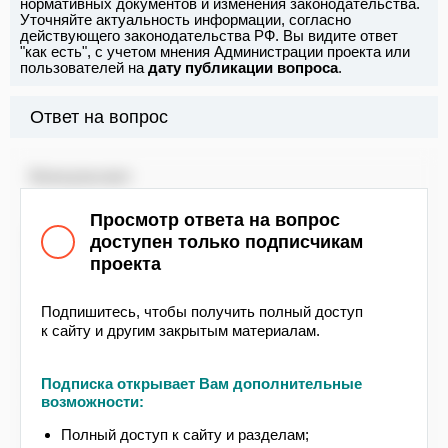
нормативных документов и изменения законодательства.
Уточняйте актуальность информации, согласно
действующего законодательства РФ. Вы видите ответ
"как есть", с учетом мнения Администрации проекта или
пользователей на
дату публикации вопроса
.
Ответ на вопрос
Консультант
Согласно Правилам противопожарного
Просмотр ответа на вопрос
режима в РФ (далее – Правила
доступен только подписчикам
противопожарного режима), утвержденных
проекта
постановлением Правительства РФ от
16.09.2020 № 1479
, руководитель организации
обеспечивает эксплуатацию зданий,
Подпишитесь, чтобы получить полный доступ
к сайту и другим закрытым материалам.
сооружений в соответствии с требованиями
проектной документации и иной документации
на системы, материалы и т.д. В соответствии с
Подписка открывает Вам дополнительные
п. 13 указанная документация хранится на
возможности:
объекте защиты и отвечает за это руководитель
организации. При этом наличие актуального
Полный доступ к сайту и разделам;