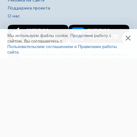
Реклама на сайте
Поддержка проекта
О нас
×
Мы используем файлы cookie. Продолжив работу с
сайтом, Вы соглашаетесь с
Пользовательским соглашением
и
Правилами работы
сайта
.
Ещё
Сетевое издание «Fireman.club» зарегистрировано
16+
в Федеральной службе по надзору в сфере связи,
информационных технологий и массовых
коммуникаций (Роскомнадзор). Выписка из реестра
зарегистрированных СМИ ЭЛ № ФС 77-80618 от
23.03.2021. Полное, частичное использование материалов
в соц. сетях, печати, ТВ и радио без индексируемой
гиперссылки на fireman.club или без указания сайта как
источника, а так же перепечатка материалов - запрещено!
Иная правовая информация.
На сайте «Fireman.club» используются файлы
cookie для повышения удобства пользователей и
обеспечения работоспособности. Отключение
файлов cookie может привести к неполадкам при работе с
сайтом. Если Вы не хотите использовать файлы cookie, то
можете изменить настройки браузера. Продолжая
использование сайта, Вы даете согласие на сбор и