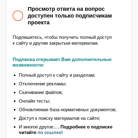
С 1 марта 2025 года СП 9.13130.2009 «Свод
Просмотр ответа на вопрос
правил. Техника пожарная. Огнетушители.
доступен только подписчикам
Требования к эксплуатации» утратил силу без
проекта
замены. Соответственно, с 1 марта 2025 года
нормы и правила размещения, эксплуатации,
технического обслуживания и ремонта
Подпишитесь, чтобы получить полный доступ
к сайту и другим закрытым материалам.
огнетушителей, а также методы испытаний
огнетушителей на работоспособность следует
определять согласно требованиям ГОСТ Р
Подписка открывает Вам дополнительные
59641-2021.
возможности:
Также стоит отметить, что в соответствии с п.
Полный доступ к сайту и разделам;
60 Правил противопожарного режима в РФ,
Отключение рекламы;
утвержденных постановлением Правительства
РФ от 16.09.2020 № 1479, необходимо
Скачивание файлов;
обеспечить соблюдение сроков их перезарядки,
Онлайн тесты;
освидетельствования и своевременной замены,
Обновляемая база нормативных документов;
указанных в паспорте огнетушителя.
Доступ к поиску материалов на сайте;
Таким образом, с 1 марта 2025 года при
И многое другое….
Подробнее
о подписке
размещении, эксплуатации, техническом
читайте
по ссылке!
обслуживании и ремонте огнетушителей