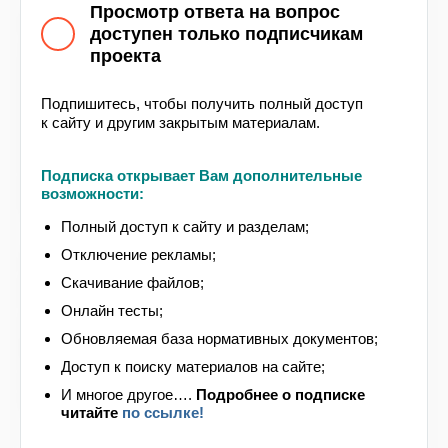
Здравствуйте. Согласно п. 1 (а) Приложения
Просмотр ответа на вопрос
N 3 к
приказу МЧС России от 18.11.2021 № 806
доступен только подписчикам
лица, являющиеся ответственными за
проекта
обеспечение пожарной безопасности на
объектах защиты, в которых могут
одновременно находиться 50 и более человек,
Подпишитесь, чтобы получить полный доступ
к сайту и другим закрытым материалам.
относятся к категории лиц, проходящих
обучение по дополнительным
профессиональным программам – программам
Подписка открывает Вам дополнительные
повышения квалификации в области пожарной
возможности:
безопасности.
Полный доступ к сайту и разделам;
А в соответствии с ч. 2 статьи 76
Отключение рекламы;
Федерального закона от 29 декабря 2012 г. N
273-ФЗ “Об образовании в Российской
Скачивание файлов;
Федерации” дополнительное профессиональное
Онлайн тесты;
образование осуществляется посредством
Обновляемая база нормативных документов;
реализации дополнительных
профессиональных программ (программ
Доступ к поиску материалов на сайте;
повышения квалификации и программ
И многое другое….
Подробнее
о подписке
профессиональной переподготовки).
читайте
по ссылке!