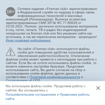
Сетевое издание «Fireman.club» зарегистрировано
16+
в Федеральной службе по надзору в сфере связи,
информационных технологий и массовых
коммуникаций (Роскомнадзор). Выписка из реестра
зарегистрированных СМИ ЭЛ № ФС 77-80618 от
23.03.2021. Полное, частичное использование материалов
в соц. сетях, печати, ТВ и радио без индексируемой
гиперссылки на fireman.club или без указания сайта как
источника, а так же перепечатка материалов - запрещено!
Иная правовая информация.
На сайте «Fireman.club» используются файлы
cookie для повышения удобства пользователей и
обеспечения работоспособности. Отключение
файлов cookie может привести к неполадкам при работе с
сайтом. Если Вы не хотите использовать файлы cookie, то
можете изменить настройки браузера. Продолжая
использование сайта, Вы даете согласие на сбор и
использование cookie-файлов, других данных в
соответствии с
Политикой конфиденциальности
и
Соглашением об ОПД
.
×
Мы используем файлы cookie. Продолжив работу с
Copyright © 2015 - 2026
сайтом, Вы соглашаетесь с
«Fireman.club»
Пользовательским соглашением
и
Правилами работы
сайта
.
Ещё