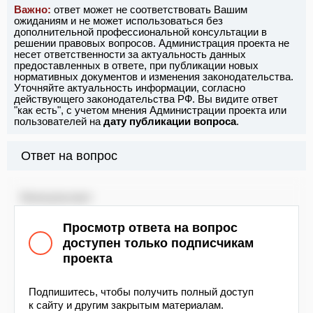
Важно:
ответ может не соответствовать Вашим
ожиданиям и не может использоваться без
дополнительной профессиональной консультации в
решении правовых вопросов. Администрация проекта не
несет ответственности за актуальность данных
предоставленных в ответе, при публикации новых
нормативных документов и изменения законодательства.
Уточняйте актуальность информации, согласно
действующего законодательства РФ. Вы видите ответ
"как есть", с учетом мнения Администрации проекта или
пользователей на
дату публикации вопроса
.
Ответ на вопрос
Консультант
Здравствуйте.
Просмотр ответа на вопрос
доступен только подписчикам
Для сотрудников:
проекта
Согласно п. 156
Порядка обеспечения
денежным довольствием сотрудников ФПС ГПС,
Подпишитесь, чтобы получить полный доступ
утвержденном приказом МЧС России от 27 июня
к сайту и другим закрытым материалам.