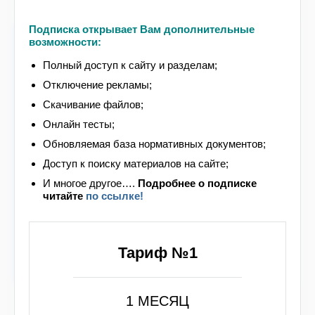
2024 г. № 539
Подписка открывает Вам дополнительные
за счет экономии денежных средств,
возможности:
выделенных из федерального бюджета на
Полный доступ к сайту и разделам;
выплату денежного довольствия
сотрудников, сотрудникам на основании
Отключение рекламы;
мотивированного рапорта оказывается
Скачивание файлов;
дополнительная материальная помощь в
Онлайн тесты;
размере не более двух окладов денежного
содержания, установленных на день
Обновляемая база нормативных документов;
осуществления выплаты, в случаях:
Доступ к поиску материалов на сайте;
а) рождения ребенка при предъявлении
И многое другое….
Подробнее
о подписке
копии свидетельства о рождении;
читайте
по ссылке!
б) в связи с государственной
регистрацией заключения брака
сотрудника при предъявлении копии
Тариф №1
свидетельства о заключении брака;
1 МЕСЯЦ
Для работников: