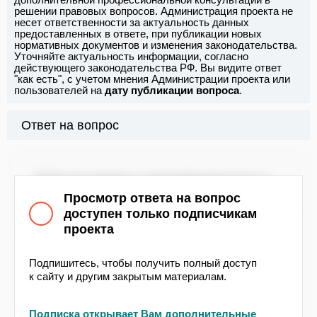
решении правовых вопросов. Администрация проекта не
несет ответственности за актуальность данных
предоставленных в ответе, при публикации новых
нормативных документов и изменения законодательства.
Уточняйте актуальность информации, согласно
действующего законодательства РФ. Вы видите ответ
"как есть", с учетом мнения Администрации проекта или
пользователей на
дату публикации вопроса
.
Ответ на вопрос
В России вопросы электробезопасности и
установки электропроводки регулируются
Просмотр ответа на вопрос
Правилами устройства электроустановок (ПУЭ).
доступен только подписчикам
проекта
В ПУЭ содержатся требования к различным
типам электрооборудования и методам их
установки, включая электропроводку. В ПУЭ
Подпишитесь, чтобы получить полный доступ
также приводятся определения и требования к
к сайту и другим закрытым материалам.
временным и постоянным электроустановкам.
Подписка открывает Вам дополнительные