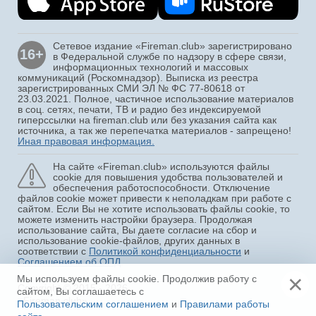
Сетевое издание «Fireman.club» зарегистрировано
16+
в Федеральной службе по надзору в сфере связи,
информационных технологий и массовых
коммуникаций (Роскомнадзор). Выписка из реестра
зарегистрированных СМИ ЭЛ № ФС 77-80618 от
23.03.2021. Полное, частичное использование материалов
в соц. сетях, печати, ТВ и радио без индексируемой
гиперссылки на fireman.club или без указания сайта как
источника, а так же перепечатка материалов - запрещено!
Иная правовая информация.
На сайте «Fireman.club» используются файлы
cookie для повышения удобства пользователей и
обеспечения работоспособности. Отключение
файлов cookie может привести к неполадкам при работе с
сайтом. Если Вы не хотите использовать файлы cookie, то
можете изменить настройки браузера. Продолжая
использование сайта, Вы даете согласие на сбор и
использование cookie-файлов, других данных в
соответствии с
Политикой конфиденциальности
и
Соглашением об ОПД
.
×
Мы используем файлы cookie. Продолжив работу с
Copyright © 2015 - 2026
сайтом, Вы соглашаетесь с
«Fireman.club»
Пользовательским соглашением
и
Правилами работы