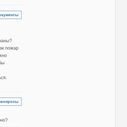
окументы
храны?
как пожар
жно
бы
ся.
 вопросы
ано?