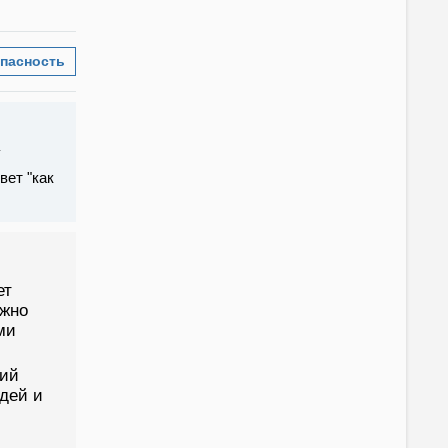
пасность
вет "как
ет
ажно
ми
ний
дей и