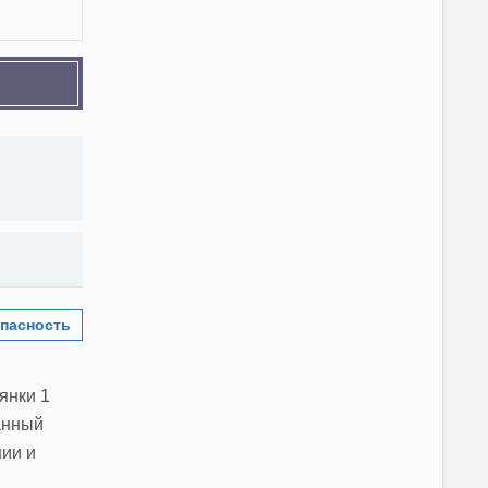
пасность
янки 1
анный
нии и