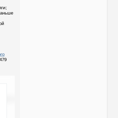
яги;
раньше
ой
го
479