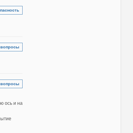
пасность
 вопросы
 вопросы
ю ось и на
рытие