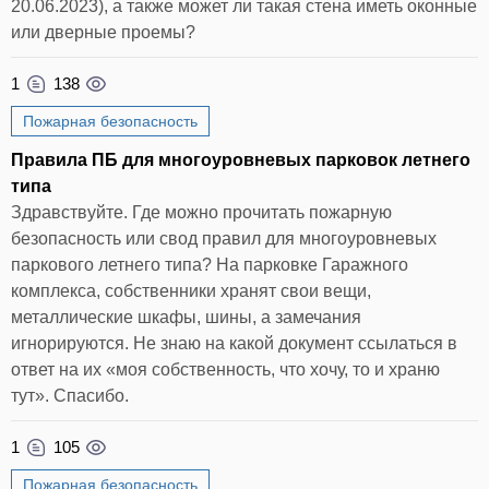
20.06.2023), а также может ли такая стена иметь оконные
величин пожарного риска в зданиях, сооружениях
или дверные проемы?
и строениях различных классов функциональной
пожарной опасности».
1
138
Учитывая, что изменение в проектную
документацию будут проводиться после
Пожарная безопасность
вступления в силу приказа МЧС России № 1140
проведение расчет пожарных рисков
Правила ПБ для многоуровневых парковок летнего
необходимо проводить по методике, изложенной
типа
в данном документе.
Здравствуйте. Где можно прочитать пожарную
безопасность или свод правил для многоуровневых
При этом для отступления от отдельных
паркового летнего типа? На парковке Гаражного
требований пожарной безопасности проведение
расчета риска необходимо в соответствии с пп.
комплекса, собственники хранят свои вещи,
«м» п. 26 постановления Правительства РФ от
металлические шкафы, шины, а замечания
16.02.2008 № 87.
игнорируются. Не знаю на какой документ ссылаться в
ответ на их «моя собственность, что хочу, то и храню
тут». Спасибо.
1
105
Пожарная безопасность