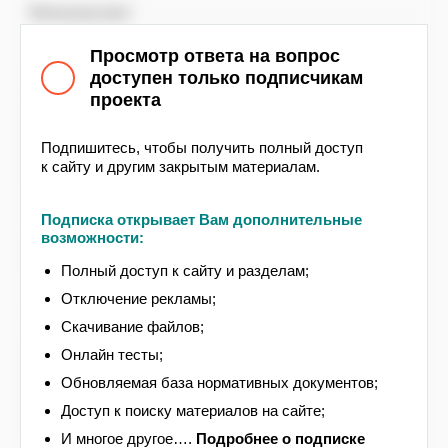
Консультант
Министерство строительства России в
Просмотр ответа на вопрос
письме № 74346-ОП/08 от 11.12.2023
доступен только подписчикам
направленном в адрес Национального
проекта
объединения застройщиков жилья (НОЗА)
сообщило, в каких случаях возможно внесение
изменений в рабочую и проектную
Подпишитесь, чтобы получить полный доступ
к сайту и другим закрытым материалам.
документацию, получившую положительное
заключение экспертизы, без предоставления
проектной документации на повторную
Подписка открывает Вам дополнительные
экспертизу. Согласно данного документа,
возможности:
решение о внесении изменений без
предоставления проектной документации (далее
Полный доступ к сайту и разделам;
– ПД) на повторную экспертизу должно
Отключение рекламы;
приниматься застройщиком (техническим
Скачивание файлов;
заказчиком) по представлению главного
инженера проекта исключительно при оценке
Онлайн тесты;
всего комплекса факторов, которые может
Обновляемая база нормативных документов;
повлечь данное изменение, и должно
рассматриваться в каждом отдельном случае
Доступ к поиску материалов на сайте;
индивидуально, включая выдачу на ввод в
И многое другое….
Подробнее
о подписке