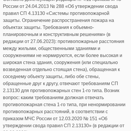
требований пожарной безопасности,
России от 24.04.2013 № 288 «Об утверждении свода
содержащихся нормативных документах по
пожарной безопасности (сводах правил)
правил СП 4.13130 «Системы противопожарной
требуется проведение расчета пожарных рисков
защиты. Ограничение распространения пожара на
угрозы жизни и здоровью людей и уничтожения
объектах защиты. Требования к объемно-
имущества и необходимо его приобщение к
планировочным и конструктивным решениям» (в
проектной документации.
редакции от 27.06.2023): противопожарные расстояния
Приказ МЧС России от 14.11.2022 № 1140
«Об
между жилыми, общественными зданиями и
утверждении методики определения расчетных
сооружениями не нормируются, если более высокая и
величин пожарного риска в зданиях,
широкая стена здания, сооружения (или специально
сооружениях и пожарных отсеках различных
возведенная отдельно стоящая стена), обращенная к
классов функциональной пожарной опасности»
установил:
соседнему объекту защиты, либо обе стены,
обращенные друг к другу, отвечают требованиям СП
Утвердить и ввести в действие с 1 сентября 2023
2.13130 для противопожарных стен 1-го типа. Возник
года прилагаемую методику определения
вопрос: каким требованиям должная отвечать
расчетных величин пожарного риска в зданиях,
противопожарная стена 1-го типа, при ненормировании
сооружениях и пожарных отсеках различных
классов функциональной пожарной опасности.
противопожарных расстояний, в соответствии с
Признать утратившим силу с 1 сентября 2023
приказом МЧС России от 12.03.2020 № 151 «Об
года приказ МЧС России от 30.06.2009 № 382 «Об
утверждении свода правил СП 2.13130» (в редакции от
утверждении методики определения расчетных