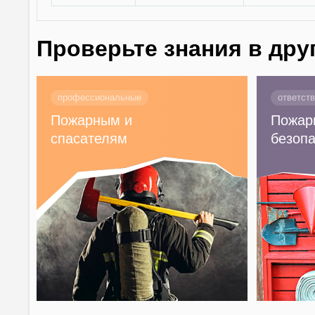
Проверьте знания в дру
профессиональные
ответст
Пожарным и
Пожар
спасателям
безопа