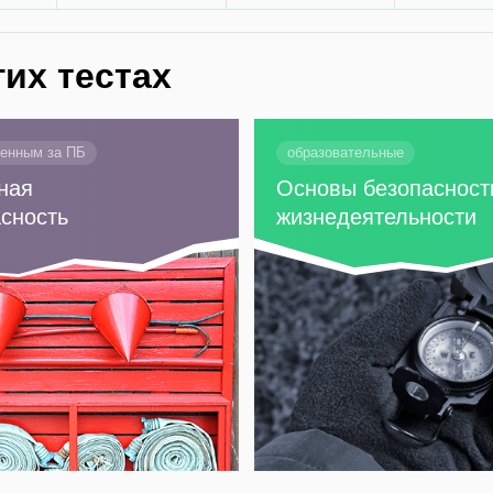
гих тестах
венным за ПБ
образовательные
ная
Основы безопасност
сность
жизнедеятельности