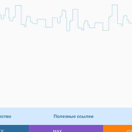
ество
Полезные ссылки
ТЕ
MAX
О