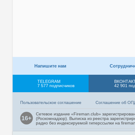
Напишите нам
Сотруднич
TELEGRAM
ВКОНТАК
7 577
подписчиков
42 901
по
Пользовательское соглашение
Соглашение об ОП
Сетевое издание «Fireman.club» зарегистриров
16+
(Роскомнадзор). Выписка из реестра зарегистрир
радио без индексируемой гиперссылки на fireman
На сайте «Fireman.club» используются файлы co