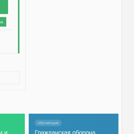
и.
обучающие
и и
Гражданская оборона