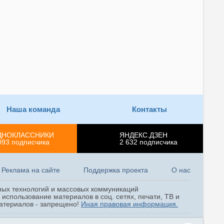
Наша команда
Контакты
ДНОКЛАССНИКИ
ЯНДЕКС.ДЗЕН
093
подписчика
2 632
подписчика
Реклама на сайте
Поддержка проекта
О нас
ных технологий и массовых коммуникаций
использование материалов в соц. сетях, печати, ТВ и
 материалов - запрещено!
Иная правовая информация.
оспособности. Отключение файлов cookie может привести