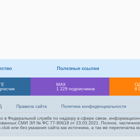
ество
Полезные ссылки
ТЕ
MAX
О
дписчик
1 229
подписчиков
8 
Д
Правила сайта
Политика конфиденциальности
ано в Федеральной службе по надзору в сфере связи, информацион
ованных СМИ ЭЛ № ФС 77-80618 от 23.03.2021. Полное, частичное 
.club или без указания сайта как источника, а так же перепечатка
okie для повышения удобства пользователей и обеспечения работ