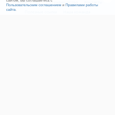
сайтом, Вы соглашаетесь с
Напишите нам
Сотрудничество
Контакты
Пользовательским соглашением
и
Правилами работы
сайта
.
Полезные ссылки
Наша команда
Пользовательское соглашение
Соглашение об ОПД
Правила сайта
Политика конфиденциальности
Реклама на сайте
Поддержка проекта
О нас
Сетевое издание «Fireman.club» зарегистрировано