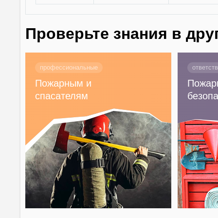
Проверьте знания в дру
профессиональные
ответст
Пожарным и
Пожар
спасателям
безопа