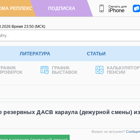
Скачать для
ЕМА РЕПЛЕКС
ПОДПИСКА
iPhone
8.2026
Время
23
:
50
(МСК)
ЛИТЕРАТУРА
СТАТЬИ
ГРАФИК
ГРАФИК
КАЛЬКУЛЯТОР
ПРОВЕРОК
ВЫСТАВОК
ПЕНСИИ
е резервных ДАСВ караула (дежурной смены) и
Вопрос не актуален?
Сообщит
ков в карауле (дежурной смене)