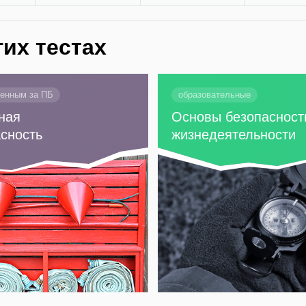
гих тестах
венным за ПБ
образовательные
ная
Основы безопасност
сность
жизнедеятельности