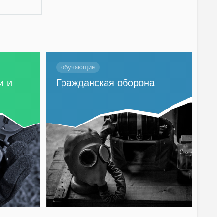
обучающие
и и
Гражданская оборона