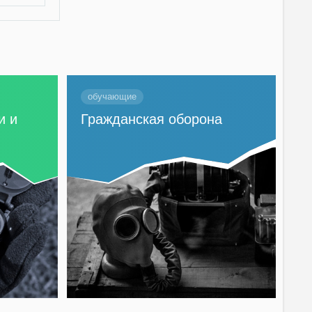
обучающие
и и
Гражданская оборона