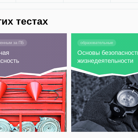
гих тестах
венным за ПБ
образовательные
ная
Основы безопасност
сность
жизнедеятельности