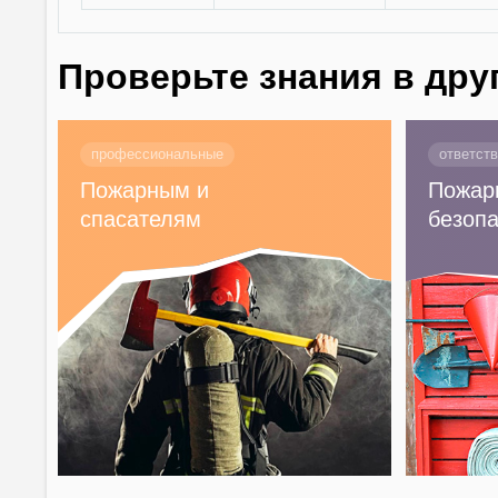
Проверьте знания в дру
профессиональные
ответст
Пожарным и
Пожар
спасателям
безопа