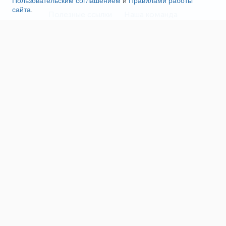
Пользовательским соглашением
и
Правилами работы
сайта
.
Полезные ссылки
Наша команда
Пользовательское соглашение
Соглашение об ОПД
Правила сайта
Политика конфиденциальности
Реклама на сайте
Поддержка проекта
О нас
Сетевое издание «Fireman.club» зарегистрировано
16+
в Федеральной службе по надзору в сфере связи,