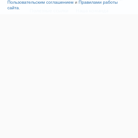
Пользовательским соглашением
и
Правилами работы
сайта
.
Полезные ссылки
Наша команда
Пользовательское соглашение
Соглашение об ОПД
Правила сайта
Политика конфиденциальности
Реклама на сайте
Поддержка проекта
О нас
Сетевое издание «Fireman.club» зарегистрировано
16+
в Федеральной службе по надзору в сфере связи,