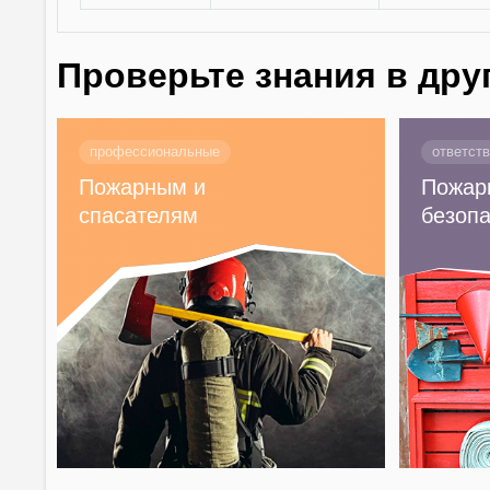
Проверьте знания в дру
профессиональные
ответст
Пожарным и
Пожар
спасателям
безопа