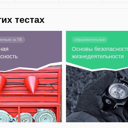
гих тестах
венным за ПБ
образовательные
ная
Основы безопасност
сность
жизнедеятельности