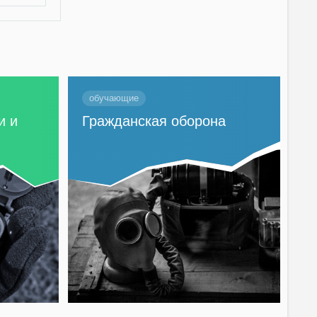
обучающие
и и
Гражданская оборона