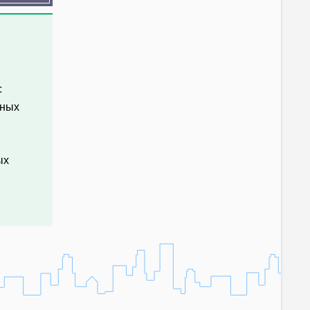
с
вных
ых