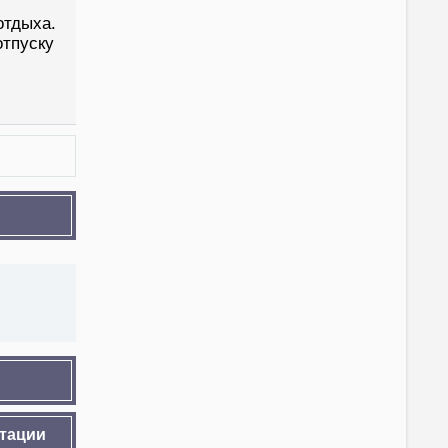
отдыха.
отпуску
ьтации