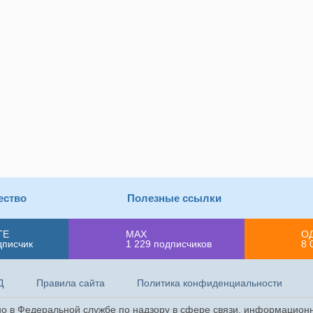
ество
Полезные ссылки
ТЕ
MAX
О
дписчик
1 229
подписчиков
8 
Д
Правила сайта
Политика конфиденциальности
ано в Федеральной службе по надзору в сфере связи, информацион