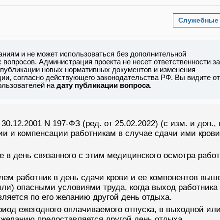
Служебные
аниям и не может использоваться без дополнительной
вопросов. Администрация проекта не несет ответственности за
 публикации новых нормативных документов и изменения
ии, согласно действующего законодательства РФ. Вы видите от
пользователей на
дату публикации вопроса
.
0.12.2001 N 197-ФЗ (ред. от 25.02.2022) (с изм. и доп., 
нтии и компенсации работникам в случае сдачи ими крови
же в день связанного с этим медицинского осмотра рабо
лем работник в день сдачи крови и ее компонентов выш
или) опасными условиями труда, когда выход работника
вляется по его желанию другой день отдыха.
ериод ежегодного оплачиваемого отпуска, в выходной ил
 желанию предоставляется другой день отдыха.