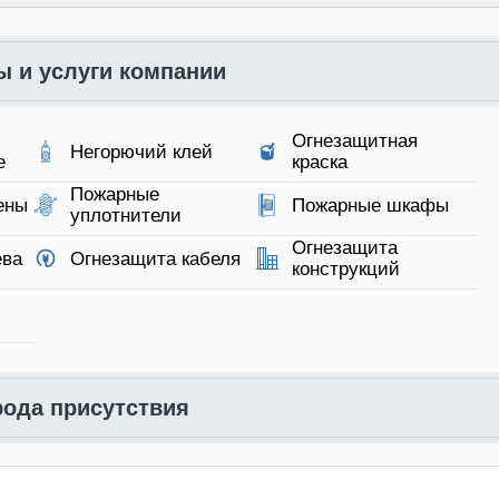
ы и услуги компании
Огнезащитная
Негорючий клей
е
краска
Пожарные
ены
Пожарные шкафы
уплотнители
Огнезащита
ева
Огнезащита кабеля
конструкций
б
рода присутствия